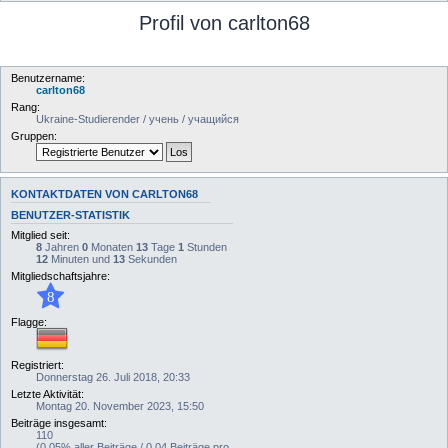
u
Profil von carlton68
c
h
Benutzername:
e
carlton68
Rang:
Ukraine-Studierender / учень / учащийся
Gruppen:
KONTAKTDATEN VON CARLTON68
BENUTZER-STATISTIK
Mitglied seit:
8
Jahren
0
Monaten
13
Tage
1
Stunden
12
Minuten und
13
Sekunden
Mitgliedschaftsjahre:
8
Flagge:
Registriert:
Donnerstag 26. Juli 2018, 20:33
Letzte Aktivität:
Montag 20. November 2023, 15:50
Beiträge insgesamt:
110
(0.05% aller Beiträge / 0.04 Beiträge pro