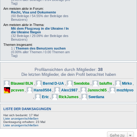
Tag)
Am meisten aktiv in Forum:
Recht, Visa und Dokumente
(60 Beiträge / 54.55% der Beiträge des
Benutzers)
Am meisten aktiv in Thema:
Mit dem Flugzeug in die Ukraine / In
die Ukraine fliegen
(32 Beiträge / 29.09% der Beiträge des
Benutzers)
Themen insgesamt:
1 |
Themen des Benutzers suchen
(0.00% aller Themen / 0.00 Themen am
Tag)
Profilansichten durch Mitglieder:
38
Die letzten Mitglieder, die dein Profil betrachtet haben
Blauwal BLN
,
Bernd D-UA
,
Swodoba
,
balufhs
,
Mirko
,
pcsven
,
Hans0504
,
Alex1987
,
Janosch65
,
mozhlyvo
,
Eric
,
RickJames
,
Swetlana
LISTE DER DANKSAGUNGEN
Hat sich bedankt: 17 Mal
Liste anzeigen/schließen
Danksagung erhalten: 23 Mal
Liste anzeigen/schließen
Gehe zu