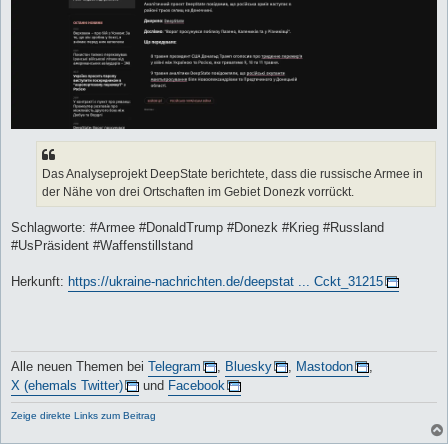
Das Analyseprojekt DeepState berichtete, dass die russische Armee in
der Nähe von drei Ortschaften im Gebiet Donezk vorrückt.
Schlagworte: #Armee #DonaldTrump #Donezk #Krieg #Russland
#UsPräsident #Waffenstillstand
Herkunft:
https://ukraine-nachrichten.de/deepstat ... Cckt_31215
Alle neuen Themen bei
Telegram
,
Bluesky
,
Mastodon
,
X (ehemals Twitter)
und
Facebook
Zeige direkte Links zum Beitrag