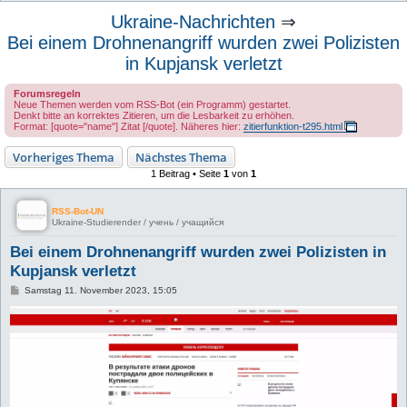
u
Ukraine-Nachrichten
⇒
c
Bei einem Drohnenangriff wurden zwei Polizisten
h
in Kupjansk verletzt
e
Forumsregeln
Neue Themen werden vom RSS-Bot (ein Programm) gestartet.
Denkt bitte an korrektes Zitieren, um die Lesbarkeit zu erhöhen.
Format: [quote="name"] Zitat [/quote]. Näheres hier:
zitierfunktion-t295.html
Vorheriges Thema
Nächstes Thema
1 Beitrag • Seite
1
von
1
RSS-Bot-UN
Ukraine-Studierender / учень / учащийся
Bei einem Drohnenangriff wurden zwei Polizisten in
Kupjansk verletzt
B
Samstag 11. November 2023, 15:05
e
i
t
r
a
g