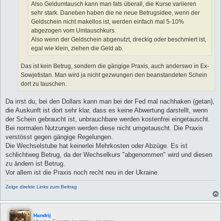
Also Geldumtausch kann man fats überall, die Kurse variieren
sehr stark. Daneben haben die ne neue Betrugsidee, wenn der
Geldschein nicht makellos ist, werden einfach mal 5-10%
abgezogen vom Umtauschkurs.
Also wenn der Geldschein abgenutzt, dreckig oder beschmiert ist,
egal wie klein, ziehen die Geld ab.
Das ist kein Betrug, sondern die gängige Praxis, auch anderswo in Ex-
Sowjetistan. Man wird ja nicht gezwungen den beanstandeten Schein
dort zu tauschen.
Da irrst du, bei den Dollars kann man bei der Fed mal nachhaken (getan),
die Auskunft ist dort sehr klar, dass es keine Abwertung darstellt, wenn
der Schein gebraucht ist, unbrauchbare werden kostenfrei eingetauscht.
Bei normalen Nutzungen werden diese nicht umgetauscht. Die Praxis
verstösst gegen gängige Regelungen.
Die Wechselstube hat keinerlei Mehrkosten oder Abzüge. Es ist
schlichtweg Betrug, da der Wechselkurs "abgenommen" wird und diesen
zu ändern ist Betrug.
Vor allem ist die Praxis noch recht neu in der Ukraine.
Zeige direkte Links zum Beitrag
Handrij