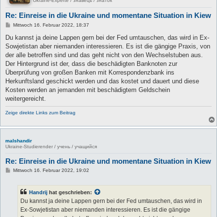
Ukraine-Experte / знавець / знаток
Re: Einreise in die Ukraine und momentane Situation in Kiew
B
Mittwoch 16. Februar 2022, 18:37
e
i
Du kannst ja deine Lappen gern bei der Fed umtauschen, das wird in Ex-
t
Sowjetistan aber niemanden interessieren. Es ist die gängige Praxis, von
r
a
der alle betroffen sind und das geht nicht von den Wechselstuben aus.
g
Der Hintergrund ist der, dass die beschädigten Banknoten zur
Überprüfung von großen Banken mit Korrespondenzbank ins
Herkunftsland geschickt werden und das kostet und dauert und diese
Kosten werden an jemanden mit beschädigtem Geldschein
weitergereicht.
Zeige direkte Links zum Beitrag
malshandir
Ukraine-Studierender / учень / учащийся
Re: Einreise in die Ukraine und momentane Situation in Kiew
B
Mittwoch 16. Februar 2022, 19:02
e
i
t
Handrij
hat geschrieben:
r
a
Du kannst ja deine Lappen gern bei der Fed umtauschen, das wird in
g
Ex-Sowjetistan aber niemanden interessieren. Es ist die gängige