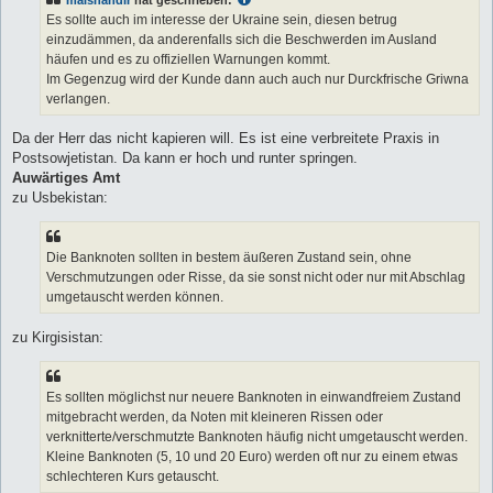
r
a
Es sollte auch im interesse der Ukraine sein, diesen betrug
g
einzudämmen, da anderenfalls sich die Beschwerden im Ausland
häufen und es zu offiziellen Warnungen kommt.
Im Gegenzug wird der Kunde dann auch auch nur Durckfrische Griwna
verlangen.
Da der Herr das nicht kapieren will. Es ist eine verbreitete Praxis in
Postsowjetistan. Da kann er hoch und runter springen.
Auwärtiges Amt
zu Usbekistan:
Die Banknoten sollten in bestem äußeren Zustand sein, ohne
Verschmutzungen oder Risse, da sie sonst nicht oder nur mit Abschlag
umgetauscht werden können.
zu Kirgisistan:
Es sollten möglichst nur neuere Banknoten in einwandfreiem Zustand
mitgebracht werden, da Noten mit kleineren Rissen oder
verknitterte/verschmutzte Banknoten häufig nicht umgetauscht werden.
Kleine Banknoten (5, 10 und 20 Euro) werden oft nur zu einem etwas
schlechteren Kurs getauscht.