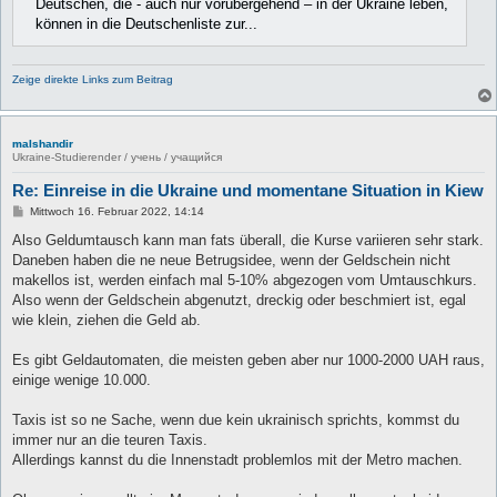
Deutschen, die - auch nur vorübergehend – in der Ukraine leben,
können in die Deutschenliste zur...
Zeige direkte Links zum Beitrag
malshandir
Ukraine-Studierender / учень / учащийся
Re: Einreise in die Ukraine und momentane Situation in Kiew
B
Mittwoch 16. Februar 2022, 14:14
e
i
Also Geldumtausch kann man fats überall, die Kurse variieren sehr stark.
t
Daneben haben die ne neue Betrugsidee, wenn der Geldschein nicht
r
a
makellos ist, werden einfach mal 5-10% abgezogen vom Umtauschkurs.
g
Also wenn der Geldschein abgenutzt, dreckig oder beschmiert ist, egal
wie klein, ziehen die Geld ab.
Es gibt Geldautomaten, die meisten geben aber nur 1000-2000 UAH raus,
einige wenige 10.000.
Taxis ist so ne Sache, wenn due kein ukrainisch sprichts, kommst du
immer nur an die teuren Taxis.
Allerdings kannst du die Innenstadt problemlos mit der Metro machen.