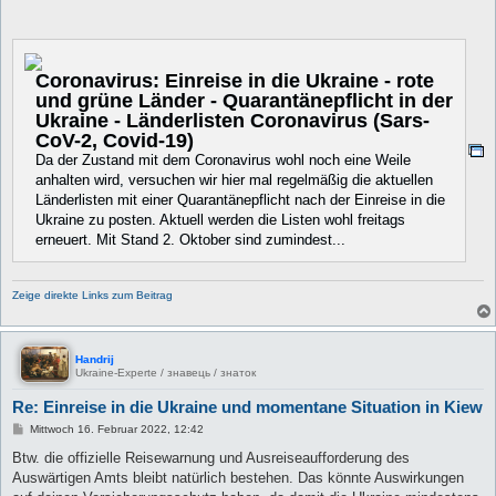
Coronavirus: Einreise in die Ukraine - rote
und grüne Länder - Quarantänepflicht in der
Ukraine - Länderlisten Coronavirus (Sars-
CoV-2, Covid-19)
Da der Zustand mit dem Coronavirus wohl noch eine Weile
anhalten wird, versuchen wir hier mal regelmäßig die aktuellen
Länderlisten mit einer Quarantänepflicht nach der Einreise in die
Ukraine zu posten. Aktuell werden die Listen wohl freitags
erneuert. Mit Stand 2. Oktober sind zumindest...
Zeige direkte Links zum Beitrag
Handrij
Ukraine-Experte / знавець / знаток
Re: Einreise in die Ukraine und momentane Situation in Kiew
B
Mittwoch 16. Februar 2022, 12:42
e
i
Btw. die offizielle Reisewarnung und Ausreiseaufforderung des
t
Auswärtigen Amts bleibt natürlich bestehen. Das könnte Auswirkungen
r
a