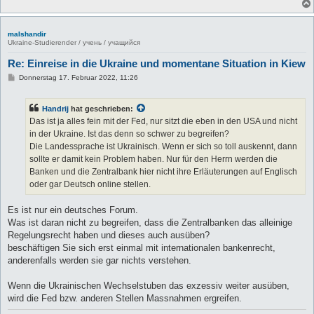
malshandir
Ukraine-Studierender / учень / учащийся
Re: Einreise in die Ukraine und momentane Situation in Kiew
B
Donnerstag 17. Februar 2022, 11:26
e
i
t
Handrij
hat geschrieben:
r
a
Das ist ja alles fein mit der Fed, nur sitzt die eben in den USA und nicht
g
in der Ukraine. Ist das denn so schwer zu begreifen?
Die Landessprache ist Ukrainisch. Wenn er sich so toll auskennt, dann
sollte er damit kein Problem haben. Nur für den Herrn werden die
Banken und die Zentralbank hier nicht ihre Erläuterungen auf Englisch
oder gar Deutsch online stellen.
Es ist nur ein deutsches Forum.
Was ist daran nicht zu begreifen, dass die Zentralbanken das alleinige
Regelungsrecht haben und dieses auch ausüben?
beschäftigen Sie sich erst einmal mit internationalen bankenrecht,
anderenfalls werden sie gar nichts verstehen.
Wenn die Ukrainischen Wechselstuben das exzessiv weiter ausüben,
wird die Fed bzw. anderen Stellen Massnahmen ergreifen.