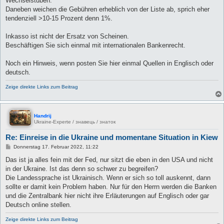
Wechselstuben.
Daneben weichen die Gebühren erheblich von der Liste ab, sprich eher
tendenziell >10-15 Prozent denn 1%.
Inkasso ist nicht der Ersatz von Scheinen.
Beschäftigen Sie sich einmal mit internationalen Bankenrecht.
Noch ein Hinweis, wenn posten Sie hier einmal Quellen in Englisch oder
deutsch.
Zeige direkte Links zum Beitrag
Handrij
Ukraine-Experte / знавець / знаток
Re: Einreise in die Ukraine und momentane Situation in Kiew
B
Donnerstag 17. Februar 2022, 11:22
e
i
Das ist ja alles fein mit der Fed, nur sitzt die eben in den USA und nicht
t
in der Ukraine. Ist das denn so schwer zu begreifen?
r
a
Die Landessprache ist Ukrainisch. Wenn er sich so toll auskennt, dann
g
sollte er damit kein Problem haben. Nur für den Herrn werden die Banken
und die Zentralbank hier nicht ihre Erläuterungen auf Englisch oder gar
Deutsch online stellen.
Zeige direkte Links zum Beitrag