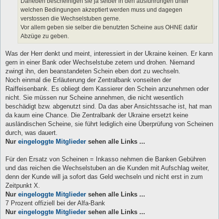
Daneben bescheinigen sie ja selber in den ausführungen unter
welchen Bedingungen akzeptiert werden muss und dagegen
verstossen die Wechselstuben gerne.
Vor allem geben sie selber die benutzten Scheine aus OHNE dafür
Abzüge zu geben.
Was der Herr denkt und meint, interessiert in der Ukraine keinen. Er kann
gern in einer Bank oder Wechselstube zetern und drohen. Niemand
zwingt ihn, den beanstandeten Schein eben dort zu wechseln.
Noch einmal die Erläuterung der Zentralbank vonseiten der
Raiffeisenbank. Es obliegt dem Kassierer den Schein anzunehmen oder
nicht. Sie müssen nur Scheine annehmen, die nicht wesentlich
beschädigt bzw. abgenutzt sind. Da das aber Ansichtssache ist, hat man
da kaum eine Chance. Die Zentralbank der Ukraine ersetzt keine
ausländischen Scheine, sie führt lediglich eine Überprüfung von Scheinen
durch, was dauert.
Nur
eingeloggte Mitglieder
sehen alle Links ...
Für den Ersatz von Scheinen = Inkasso nehmen die Banken Gebühren
und das reichen die Wechselstuben an die Kunden mit Aufschlag weiter,
denn der Kunde will ja sofort das Geld wechseln und nicht erst in zum
Zeitpunkt X.
Nur
eingeloggte Mitglieder
sehen alle Links ...
7 Prozent offiziell bei der Alfa-Bank
Nur
eingeloggte Mitglieder
sehen alle Links ...