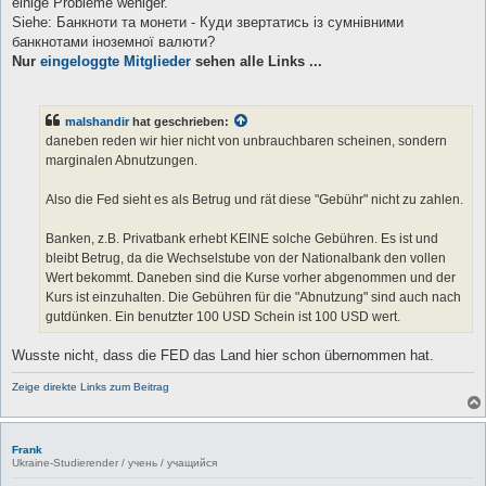
einige Probleme weniger.
Siehe: Банкноти та монети - Куди звертатись із сумнівними
банкнотами іноземної валюти?
Nur
eingeloggte Mitglieder
sehen alle Links ...
malshandir
hat geschrieben:
daneben reden wir hier nicht von unbrauchbaren scheinen, sondern
marginalen Abnutzungen.
Also die Fed sieht es als Betrug und rät diese "Gebühr" nicht zu zahlen.
Banken, z.B. Privatbank erhebt KEINE solche Gebühren. Es ist und
bleibt Betrug, da die Wechselstube von der Nationalbank den vollen
Wert bekommt. Daneben sind die Kurse vorher abgenommen und der
Kurs ist einzuhalten. Die Gebühren für die "Abnutzung" sind auch nach
gutdünken. Ein benutzter 100 USD Schein ist 100 USD wert.
Wusste nicht, dass die FED das Land hier schon übernommen hat.
Zeige direkte Links zum Beitrag
Frank
Ukraine-Studierender / учень / учащийся