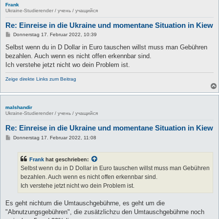
Frank
Ukraine-Studierender / учень / учащийся
Re: Einreise in die Ukraine und momentane Situation in Kiew
B
Donnerstag 17. Februar 2022, 10:39
e
i
Selbst wenn du in D Dollar in Euro tauschen willst muss man Gebühren
t
bezahlen. Auch wenn es nicht offen erkennbar sind.
r
a
Ich verstehe jetzt nicht wo dein Problem ist.
g
Zeige direkte Links zum Beitrag
malshandir
Ukraine-Studierender / учень / учащийся
Re: Einreise in die Ukraine und momentane Situation in Kiew
B
Donnerstag 17. Februar 2022, 11:08
e
i
t
Frank
hat geschrieben:
r
a
Selbst wenn du in D Dollar in Euro tauschen willst muss man Gebühren
g
bezahlen. Auch wenn es nicht offen erkennbar sind.
Ich verstehe jetzt nicht wo dein Problem ist.
Es geht nichtum die Umtauschgebührne, es geht um die
"Abnutzungsgebühren", die zusätzlichzu den Umtauschgebührne noch