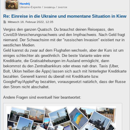
Handrij
Ukraine-Experte / знавець / знаток
Re: Einreise in die Ukraine und momentane Situation in Kiew
B
Mittwoch 16. Februar 2022, 12:35
e
i
Vergiss den ganzen Quatsch. Du brauchst deinen Reisepass, den
t
Covid19-Versicherungsnachweis und den Impfnachweis. Nach Geld fragt
r
a
niemand. Der Schwachsinn mit der "russischen Invasion" existiert nur in
g
westlichen Medien.
Geld kannst du zwar auf dem Flughafen wechseln, aber der Kurs ist um
einiges schlechter als gewöhnlich. Die beste Variante wäre eine
Kreditkarte, die Gratisabhebungen im Ausland ermöglicht, dann
bekommst du den Zentralbankkurs oder etwas nah dran. Taxis (Uber,
Bolt, Uklon heißen die Äpps) lassen sich auch mit hinterlegter Kreditkarte
bezahlen. Generell kannst du überall mit Kreditkarte bzw.
GooglePay/ApplePay bezahlen, vorausgesetzt natürlich, dass der Russe
den Strom nicht abschaltet.
Andere Fragen sind eventuell hier beantwortet: