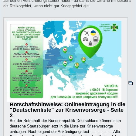
auf deinen Versicherungsschutz haben, da damit die Ukraine mindestens
g
als Risikogebiet, wenn nicht gar Kriegsgebiet gilt.
Botschaftshinweise: Onlineeintragung in die
"Deutschenliste" zur Krisenvorsorge - Seite
2
Bei der Botschaft der Bundesrepublik Deutschland können sich
deutsche Staatsbürger jetzt in die Liste zur Krisenvorsorge
eintragen. Nachfolgend der Ankündigungstext: ----------------- Alle