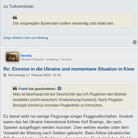
zu Turkmenistan:
Die vorgelegten Banknoten sollten neuwertig und intakt sein.
Zeige direkte Links zum Beitrag
Handrij
Ukraine-Experte / знавець / знаток
Re: Einreise in die Ukraine und momentane Situation in Kiew
B
Donnerstag 17. Februar 2022, 12:32
e
i
t
Frank
hat geschrieben:
r
a
Was ist überhaupt mit der Geschichte das UA-Fluglinien den Betrieb
g
einstellen (nicht versichert / Evakuierung Ausland). Nach Flugplan
Boryspil scheint ja normaler Flugbetrieb zu herrschen.
Es betraf wohl nur wenige Flugzeuge einiger Fluggesellschaften. Konkret
waren das bei Ukraine International Airlines fünf Boeings, die nach
Spanien ausgeflogen werden mussten. Zwei weitere wurden unter dem
Vorwand der Wartung nach Serbien gebracht. Bees Airline (ukrainischer