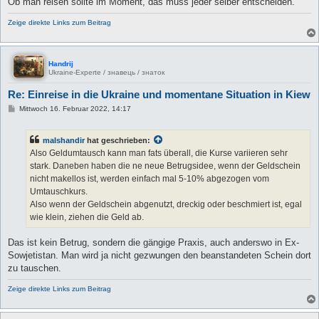
Ob man reisen sollte im Moment, das muss jeder selber entscheiden.
Zeige direkte Links zum Beitrag
Handrij
Ukraine-Experte / знавець / знаток
Re: Einreise in die Ukraine und momentane Situation in Kiew
B
Mittwoch 16. Februar 2022, 14:17
e
i
t
malshandir
hat geschrieben:
r
a
Also Geldumtausch kann man fats überall, die Kurse variieren sehr
g
stark. Daneben haben die ne neue Betrugsidee, wenn der Geldschein
nicht makellos ist, werden einfach mal 5-10% abgezogen vom
Umtauschkurs.
Also wenn der Geldschein abgenutzt, dreckig oder beschmiert ist, egal
wie klein, ziehen die Geld ab.
Das ist kein Betrug, sondern die gängige Praxis, auch anderswo in Ex-
Sowjetistan. Man wird ja nicht gezwungen den beanstandeten Schein dort
zu tauschen.
Zeige direkte Links zum Beitrag