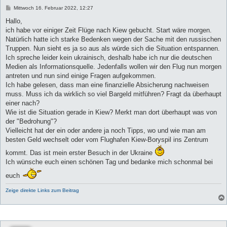
B
Mittwoch 16. Februar 2022, 12:27
e
i
Hallo,
t
ich habe vor einiger Zeit Flüge nach Kiew gebucht. Start wäre morgen.
r
a
Natürlich hatte ich starke Bedenken wegen der Sache mit den russischen
g
Truppen. Nun sieht es ja so aus als würde sich die Situation entspannen.
Ich spreche leider kein ukrainisch, deshalb habe ich nur die deutschen
Medien als Informationsquelle. Jedenfalls wollen wir den Flug nun morgen
antreten und nun sind einige Fragen aufgekommen.
Ich habe gelesen, dass man eine finanzielle Absicherung nachweisen
muss. Muss ich da wirklich so viel Bargeld mitführen? Fragt da überhaupt
einer nach?
Wie ist die Situation gerade in Kiew? Merkt man dort überhaupt was von
der "Bedrohung"?
Vielleicht hat der ein oder andere ja noch Tipps, wo und wie man am
besten Geld wechselt oder vom Flughafen Kiew-Boryspil ins Zentrum
kommt. Das ist mein erster Besuch in der Ukraine
Ich wünsche euch einen schönen Tag und bedanke mich schonmal bei
euch
Zeige direkte Links zum Beitrag