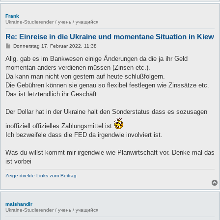
Frank
Ukraine-Studierender / учень / учащийся
Re: Einreise in die Ukraine und momentane Situation in Kiew
B
Donnerstag 17. Februar 2022, 11:38
e
i
Allg. gab es im Bankwesen einige Änderungen da die ja ihr Geld
t
momentan anders verdienen müssen (Zinsen etc.).
r
a
Da kann man nicht von gestern auf heute schlußfolgern.
g
Die Gebühren können sie genau so flexibel festlegen wie Zinssätze etc.
Das ist letztendlich ihr Geschäft.
Der Dollar hat in der Ukraine halt den Sonderstatus dass es sozusagen
inoffiziell offizielles Zahlungsmittel ist
Ich bezweifele dass die FED da irgendwie involviert ist.
Was du willst kommt mir irgendwie wie Planwirtschaft vor. Denke mal das
ist vorbei
Zeige direkte Links zum Beitrag
malshandir
Ukraine-Studierender / учень / учащийся