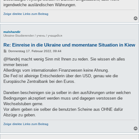
r
a
irgendwelche ausländischen Währungen.
g
Zeige direkte Links zum Beitrag
malshandir
Ukraine-Studierender / учень / учащийся
Re: Einreise in die Ukraine und momentane Situation in Kiew
B
Donnerstag 17. Februar 2022, 09:44
e
i
@Handrij macht wenig Sinn mit Ihnen zu reden. Sie wissen eh alles
t
immer besser.
r
a
Allerdings vom internationalen Finanzwesen keine Ahnung.
g
Die Fed ist alleinige Entscheiderin über den USD, genau wie die
Europäische Zentralbank bei den Euros.
Daneben bescheinigen sie ja selber in den ausführungen unter welchen
Bedingungen akzeptiert werden muss und dagegen verstossen die
Wechselstuben gerne.
Vor allem geben sie selber die benutzten Scheine aus OHNE dafür
Abzüge zu geben.
Zeige direkte Links zum Beitrag