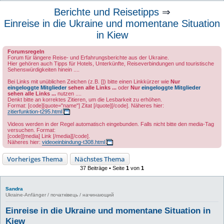
u
Berichte und Reisetipps
⇒
c
Einreise in die Ukraine und momentane Situation
h
in Kiew
e
Forumsregeln
Forum für längere Reise- und Erfahrungsberichte aus der Ukraine.
Hier gehören auch Tipps für Hotels, Unterkünfte, Reiseverbindungen und touristische
Sehenswürdigkeiten hinein ....
Bei Links mit unüblichen Zeichen (z.B. []) bitte einen Linkkürzer wie
Nur
eingeloggte Mitglieder
sehen alle Links ...
oder
Nur
eingeloggte Mitglieder
sehen alle Links ...
nutzen ....
Denkt bitte an korrektes Zitieren, um die Lesbarkeit zu erhöhen.
Format: [code][quote="name"] Zitat [/quote][/code]. Näheres hier:
zitierfunktion-t295.html
Videos werden in der Regel automatisch eingebunden. Falls nicht bitte den media-Tag
versuchen. Format:
[code][media] Link [/media][/code].
Näheres hier:
videoeinbindung-t308.html
Vorheriges Thema
Nächstes Thema
37 Beiträge • Seite
1
von
1
Sandra
Ukraine-Anfänger / початківець / начинающий
Einreise in die Ukraine und momentane Situation in
Kiew