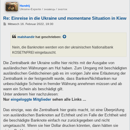
Handrij
Ukraine-Experte / знавець / знаток
Re: Einreise in die Ukraine und momentane Situation in Kiew
B
Mittwoch 16. Februar 2022, 19:30
e
i
t
malshandir
hat geschrieben:
r
a
g
Nein, die Banknoten werden von der ukrainischen Nationalbank
KOSETNFREI eingetauscht.
Die Zentralbank der Ukraine sollte hier nichts mit der Ausgabe von
ausländischen Währungen am Hut haben. Zum Umgang mit beschädigten
ausländischen Geldscheinen gab es im vorigen Jahr eine Erläuterung der
Zentralbank in der festgestellt wurde, dass Banken/Nichtbanken nur
unbeschädigte Scheine in fremder Währung annehmen müssen und ab
wann ein Schein als beschädigt gilt.
Unter anderem hier nachzulesen:
Nur
eingeloggte Mitglieder
sehen alle Links ...
Das einzige, was die Zentralbank hier gratis macht, ist eine Überprüfung
von ausländischen Banknoten auf Echtheit und im Falle der Echtheit wird
die beschädigte Banknote einfach nur zurückgegeben und nicht
umgetauscht. Wenn sie hier Dollar drucken könnten, dann hätten sie