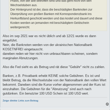
Praxis, von der alle betroffen sind und das geht nicht von den
Wechselstuben aus.
Der Hintergrund ist der, dass die beschädigten Banknoten zur
Überprüfung von großen Banken mit Korrespondenzbank ins
Herkunftsland geschickt werden und das kostet und dauert und diese
Kosten werden an jemanden mit beschädigtem Geldschein
weitergereicht.
Also im sep 2021 war es nicht üblich und ab 12/21 wurde es dann
eingeführt.
Nein, die Banknoten werden von der ukrainischen Nationalbank
KOSETNFREI eingetauscht.
daneben reden wir hier nicht von unbrauchbaren scheinen, sondern
marginalen Abnutzungen.
Also die Fed sieht es als Betrug und rät diese "Gebühr" nicht zu zahlen.
Banken, z.B. Privatbank erhebt KEINE solche Gebühren. Es ist und
bleibt Betrug, da die Wechselstube von der Nationalbank den vollen Wert
bekommt. Daneben sind die Kurse vorher abgenommen und der Kurs ist
einzuhalten. Die Gebühren für die "Abnutzung" sind auch nach
gutdünken. Ein benutzter 100 USD Schein ist 100 USD wert.
Zeige direkte Links zum Beitrag