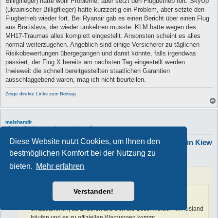
Billigflieger) hatte wohl Probleme, aber setzt den Flugbetrieb fort. SkyUp
(ukrainischer Billigflieger) hatte kurzzeitig ein Problem, aber setzte den
Flugbetrieb wieder fort. Bei Ryanair gab es einen Bericht über einen Flug
aus Bratislava, der wieder umkehren musste. KLM hatte wegen des
MH17-Traumas alles komplett eingestellt. Ansonsten scheint es alles
normal weiterzugehen. Angeblich sind einige Versicherer zu täglichen
Risikobewertungen übergegangen und damit könnte, falls irgendwas
passiert, der Flug X bereits am nächsten Tag eingestellt werden.
Inwieweit die schnell bereitgestellten staatlichen Garantien
ausschlaggebend waren, mag ich nicht beurteilen.
Zeige direkte Links zum Beitrag
malshandir
Ukraine-Studierender / учень / учащийся
Diese Website nutzt Cookies, um Ihnen den
Re: Einreise in die Ukraine und momentane Situation in Kiew
B
bestmöglichen Komfort bei der Nutzung zu
Donnerstag 17. Februar 2022, 21:46
e
i
bieten.
Mehr erfahren
t
Handrij
hat geschrieben:
r
a
g
Verstanden!
malshandir
hat geschrieben:
Es sollte auch im interesse der Ukraine sein, diesen betrug
einzudämmen, da anderenfalls sich die Beschwerden im Ausland
häufen und es zu offiziellen Warnungen kommt.