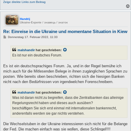
Zeige direkte Links zum Beitrag
Handrij
Ukraine-Experte / знавець / знаток
Re: Einreise in die Ukraine und momentane Situation in Kiew
B
Donnerstag 17. Februar 2022, 11:33
e
i
t
malshandir
hat geschrieben:
r
a
Es ist nur ein deutsches Forum.
g
Es ist ein deutschsprachiges Forum. Ja, und in der Regel bemühe ich
mich auch für die Mitlesenden Belege in ihnen zugänglichen Sprachen zu
posten. Wie bereits oben beschrieben, richten sich die hiesigen Banken
nicht nach den Bedürfnissen von irgendwelchen Forenschreibern.
malshandir
hat geschrieben:
Was ist daran nicht zu begreifen, dass die Zentralbanken das alleinige
Regelungsrecht haben und dieses auch ausüben?
beschäftigen Sie sich erst einmal mit internationalen bankenrecht,
anderenfalls werden sie gar nichts verstehen.
Die Wechselstuben in der Ukraine interessieren sich nicht für die Belange
der Fed. Die machen einfach was sie wollen, diese Schlingel!!!!