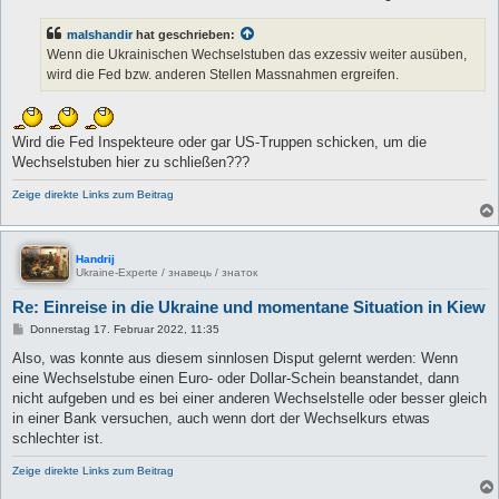
malshandir
hat geschrieben:
Wenn die Ukrainischen Wechselstuben das exzessiv weiter ausüben,
wird die Fed bzw. anderen Stellen Massnahmen ergreifen.
Wird die Fed Inspekteure oder gar US-Truppen schicken, um die
Wechselstuben hier zu schließen???
Zeige direkte Links zum Beitrag
Handrij
Ukraine-Experte / знавець / знаток
Re: Einreise in die Ukraine und momentane Situation in Kiew
B
Donnerstag 17. Februar 2022, 11:35
e
i
Also, was konnte aus diesem sinnlosen Disput gelernt werden: Wenn
t
eine Wechselstube einen Euro- oder Dollar-Schein beanstandet, dann
r
a
nicht aufgeben und es bei einer anderen Wechselstelle oder besser gleich
g
in einer Bank versuchen, auch wenn dort der Wechselkurs etwas
schlechter ist.
Zeige direkte Links zum Beitrag