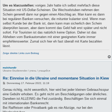
Um es klarzustellen:
voriges Jahr hatte ich selbst mehrfach diese
Situation mit US-Dollar-Scheinen. Die Wechselstuben nehmen den
Schein generell dann nur gegen einen Abschlag an. Man kann es dann
bei regulären Banken versuchen, die mitunter kulanter sind. Wenn man
selbst Kunde bei der Bank ist, dann kann man sicherlich den Schein
überprüfen lassen, aber dann kommt das Geld halt erst später und nicht
sofort. Für Touristen ist das natürlich keine Option. Daher ist das
Abheben vom Bankautomaten mit einer geeigneten Karte immer
empfehlenswerter. Zumal sich hier eh fast überall mit Karte bezahlen
lässt.
Zeige direkte Links zum Beitrag
malshandir
Ukraine-Studierender / учень / учащийся
Re: Einreise in die Ukraine und momentane Situation in Kiew
B
Donnerstag 17. Februar 2022, 11:19
e
i
Genau richtig, nicht wesentlich, hier wird bei jeder kleinen Gebrauchsspur
t
eine Gebühr erhoben. Es geht nicht um Beschädigungen oder ähnliches.
r
a
Daneben ist ALLEINIG die Fed zuständig. Beschäftigen Sie sich einmal
g
mit internationalen Bankenrecht.
Bei Raiffeisen oder Privatbank gab es nie Abzüge, nur bei den