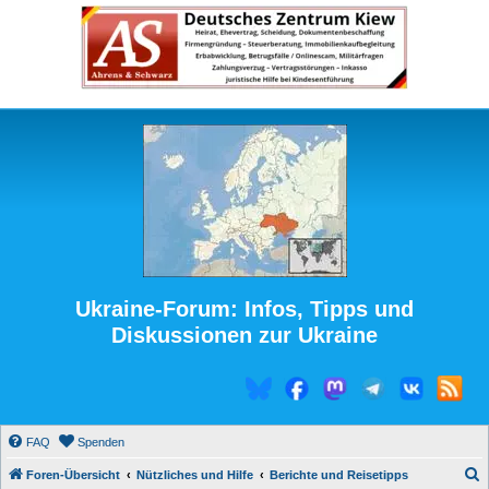
Ukraine-Forum: Infos, Tipps und
Diskussionen zur Ukraine
FAQ
Spenden
S
Foren-Übersicht
Nützliches und Hilfe
Berichte und Reisetipps