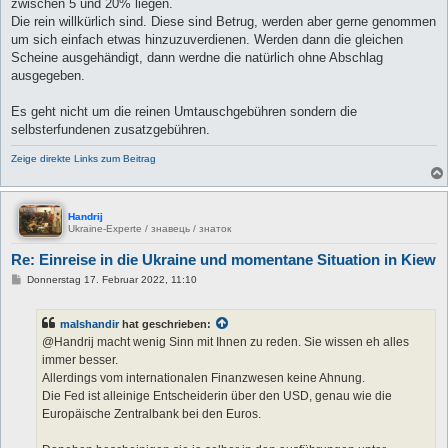
zwischen 5 und 20% liegen.
Die rein willkürlich sind. Diese sind Betrug, werden aber gerne genommen
um sich einfach etwas hinzuzuverdienen. Werden dann die gleichen
Scheine ausgehändigt, dann werdne die natürlich ohne Abschlag
ausgegeben.
Es geht nicht um die reinen Umtauschgebühren sondern die
selbsterfundenen zusatzgebühren.
Zeige direkte Links zum Beitrag
Handrij
Ukraine-Experte / знавець / знаток
Re: Einreise in die Ukraine und momentane Situation in Kiew
B
Donnerstag 17. Februar 2022, 11:10
e
i
t
malshandir
hat geschrieben:
r
a
@Handrij macht wenig Sinn mit Ihnen zu reden. Sie wissen eh alles
g
immer besser.
Allerdings vom internationalen Finanzwesen keine Ahnung.
Die Fed ist alleinige Entscheiderin über den USD, genau wie die
Europäische Zentralbank bei den Euros.