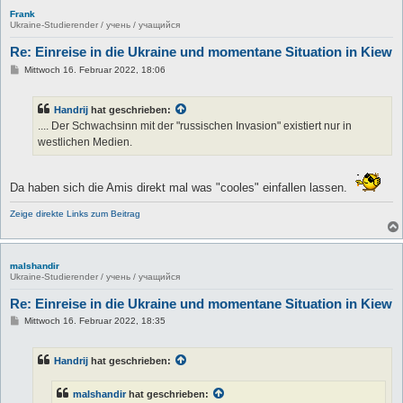
Frank
Ukraine-Studierender / учень / учащийся
Re: Einreise in die Ukraine und momentane Situation in Kiew
B
Mittwoch 16. Februar 2022, 18:06
e
i
t
Handrij
hat geschrieben:
r
a
.... Der Schwachsinn mit der "russischen Invasion" existiert nur in
g
westlichen Medien.
Da haben sich die Amis direkt mal was "cooles" einfallen lassen.
Zeige direkte Links zum Beitrag
malshandir
Ukraine-Studierender / учень / учащийся
Re: Einreise in die Ukraine und momentane Situation in Kiew
B
Mittwoch 16. Februar 2022, 18:35
e
i
t
Handrij
hat geschrieben:
r
a
g
malshandir
hat geschrieben: