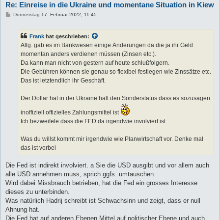
Re: Einreise in die Ukraine und momentane Situation in Kiew
B
Donnerstag 17. Februar 2022, 11:45
e
i
t
Frank
hat geschrieben:
r
a
Allg. gab es im Bankwesen einige Änderungen da die ja ihr Geld
g
momentan anders verdienen müssen (Zinsen etc.).
Da kann man nicht von gestern auf heute schlußfolgern.
Die Gebühren können sie genau so flexibel festlegen wie Zinssätze etc.
Das ist letztendlich ihr Geschäft.
Der Dollar hat in der Ukraine halt den Sonderstatus dass es sozusagen
inoffiziell offizielles Zahlungsmittel ist
Ich bezweifele dass die FED da irgendwie involviert ist.
Was du willst kommt mir irgendwie wie Planwirtschaft vor. Denke mal
das ist vorbei
Die Fed ist indirekt involviert. a Sie die USD ausgibt und vor allem auch
alle USD annehmen muss, sprich ggfs. umtauschen.
Wird dabei Missbrauch betrieben, hat die Fed ein grosses Interesse
dieses zu unterbinden.
Was natürlich Hadrij schreibt ist Schwachsinn und zeigt, dass er null
Ahnung hat.
Die Fed hat auf anderen Ebenen Mittel auf politischer Ebene und auch