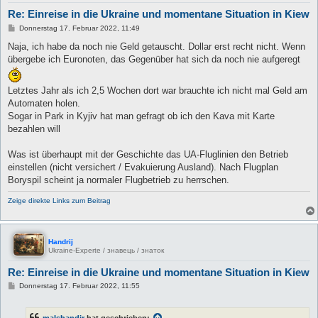
Re: Einreise in die Ukraine und momentane Situation in Kiew
B
Donnerstag 17. Februar 2022, 11:49
e
i
Naja, ich habe da noch nie Geld getauscht. Dollar erst recht nicht. Wenn
t
übergebe ich Euronoten, das Gegenüber hat sich da noch nie aufgeregt
r
a
g
Letztes Jahr als ich 2,5 Wochen dort war brauchte ich nicht mal Geld am
Automaten holen.
Sogar in Park in Kyjiv hat man gefragt ob ich den Kava mit Karte
bezahlen will
Was ist überhaupt mit der Geschichte das UA-Fluglinien den Betrieb
einstellen (nicht versichert / Evakuierung Ausland). Nach Flugplan
Boryspil scheint ja normaler Flugbetrieb zu herrschen.
Zeige direkte Links zum Beitrag
Handrij
Ukraine-Experte / знавець / знаток
Re: Einreise in die Ukraine und momentane Situation in Kiew
B
Donnerstag 17. Februar 2022, 11:55
e
i
t
malshandir
hat geschrieben: