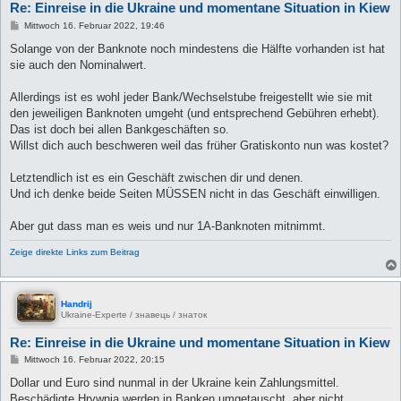
Re: Einreise in die Ukraine und momentane Situation in Kiew
B
Mittwoch 16. Februar 2022, 19:46
e
i
Solange von der Banknote noch mindestens die Hälfte vorhanden ist hat
t
sie auch den Nominalwert.
r
a
g
Allerdings ist es wohl jeder Bank/Wechselstube freigestellt wie sie mit
den jeweiligen Banknoten umgeht (und entsprechend Gebühren erhebt).
Das ist doch bei allen Bankgeschäften so.
Willst dich auch beschweren weil das früher Gratiskonto nun was kostet?
Letztendlich ist es ein Geschäft zwischen dir und denen.
Und ich denke beide Seiten MÜSSEN nicht in das Geschäft einwilligen.
Aber gut dass man es weis und nur 1A-Banknoten mitnimmt.
Zeige direkte Links zum Beitrag
Handrij
Ukraine-Experte / знавець / знаток
Re: Einreise in die Ukraine und momentane Situation in Kiew
B
Mittwoch 16. Februar 2022, 20:15
e
i
Dollar und Euro sind nunmal in der Ukraine kein Zahlungsmittel.
t
Beschädigte Hrywnja werden in Banken umgetauscht, aber nicht