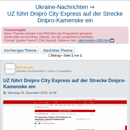
u
Ukraine-Nachrichten
⇒
c
UZ führt Dnipro City Express auf der Strecke
h
Dnipro-Kamenske ein
e
Forumsregeln
Neue Themen werden vom RSS-Bot (ein Programm) gestartet.
Denkt bitte an korrektes Zitieren, um die Lesbarkeit zu erhöhen.
Format: [quote="name"] Zitat [/quote]. Näheres hier:
zitierfunktion-t295.html
Vorheriges Thema
Nächstes Thema
1 Beitrag • Seite
1
von
1
RSS-Bot-UN
Ukraine-Studierender / учень / учащийся
UZ führt Dnipro City Express auf der Strecke Dnipro-
Kamenske ein
B
Dienstag 19. Dezember 2023, 11:06
e
i
t
r
a
g