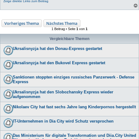
Zeige direkte Links zum Beitrag
Vorheriges Thema
Nächstes Thema
1 Beitrag • Seite
1
von
1
Vergleichbare Themen
Ukrsalisnyzja hat den Donau-Express gestartet
Ukrsalisnyzja hat den Bukovel Express gestartet
Sanktionen stoppten einziges russisches Panzerwerk - Defense
Express
Ukrsalisnyzja hat den Slobozhansky Express wieder
aufgenommen
Nikolaev City hat fast sechs Jahre lang Kinderpornos hergestellt
IT-Unternehmen in Dia City wird Schutz versprochen
Das Ministerium für digitale Transformation und Diia.City United