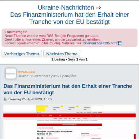
u
Ukraine-Nachrichten
⇒
c
Das Finanzministerium hat den Erhalt einer
h
Tranche von der EU bestätigt
e
Forumsregeln
Neue Themen werden vom RSS-Bot (ein Programm) gestartet.
Denkt bitte an korrektes Zitieren, um die Lesbarkeit zu erhöhen.
Format: [quote="name"] Zitat [/quote]. Näheres hier:
zitierfunktion-t295.html
Vorheriges Thema
Nächstes Thema
1 Beitrag • Seite
1
von
1
RSS-Bot-UN
Ukraine-Studierender / учень / учащийся
Das Finanzministerium hat den Erhalt einer Tranche
von der EU bestätigt
B
Dienstag 25. April 2023, 15:05
e
i
t
r
a
g