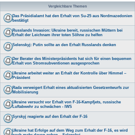
Vergleichbare Themen
Das Präsidialamt hat den Erhalt von Su-25 aus Nordmazedonien
bestätigt
Russlands Invasion: Ukraine bereit, russischen Müttern bei
Erhalt der Leichnam ihrer toten Söhne zu helfen
Selenskyj: Putin sollte an den Erhalt Russlands denken
Der Berater des Ministerpräsidents hat sich für einen bequemen
Erhalt von Stromsubventionen ausgesprochen
Ukraine arbeitet weiter an Erhalt der Kontrolle über Himmel –
Präsident
Rada verweigert Erhalt eines aktualisierten Gesetzentwurfs zur
Mobilisierung
Ukraine versucht vor Erhalt von F-16-Kampfjets, russische
Luftabwehr zu schwächen - IWS
Syrskyj reagierte auf den Erhalt der F-16
Ukraine hat Erfolge auf dem Weg zum Erhalt der F-16, es wird
noch mehr davon geben – Selenskyj