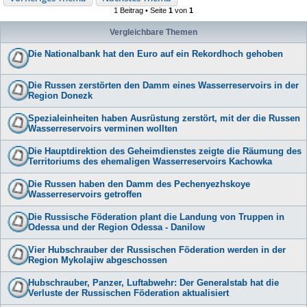
1 Beitrag • Seite
1
von
1
Vergleichbare Themen
Die Nationalbank hat den Euro auf ein Rekordhoch gehoben
Die Russen zerstörten den Damm eines Wasserreservoirs in der
Region Donezk
Spezialeinheiten haben Ausrüstung zerstört, mit der die Russen
Wasserreservoirs verminen wollten
Die Hauptdirektion des Geheimdienstes zeigte die Räumung des
Territoriums des ehemaligen Wasserreservoirs Kachowka
Die Russen haben den Damm des Pechenyezhskoye
Wasserreservoirs getroffen
Die Russische Föderation plant die Landung von Truppen in
Odessa und der Region Odessa - Danilow
Vier Hubschrauber der Russischen Föderation werden in der
Region Mykolajiw abgeschossen
Hubschrauber, Panzer, Luftabwehr: Der Generalstab hat die
Verluste der Russischen Föderation aktualisiert