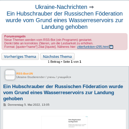
u
Ukraine-Nachrichten
⇒
c
Ein Hubschrauber der Russischen Föderation
h
wurde vom Grund eines Wasserreservoirs zur
e
Landung gehoben
Forumsregeln
Neue Themen werden vom RSS-Bot (ein Programm) gestartet.
Denkt bitte an korrektes Zitieren, um die Lesbarkeit zu erhöhen.
Format: [quote="name"] Zitat [/quote]. Näheres hier:
zitierfunktion-t295.html
Vorheriges Thema
Nächstes Thema
1 Beitrag • Seite
1
von
1
RSS-Bot-UN
Ukraine-Studierender / учень / учащийся
Ein Hubschrauber der Russischen Föderation wurde
vom Grund eines Wasserreservoirs zur Landung
gehoben
B
Donnerstag 5. Mai 2022, 13:05
e
i
t
r
a
g