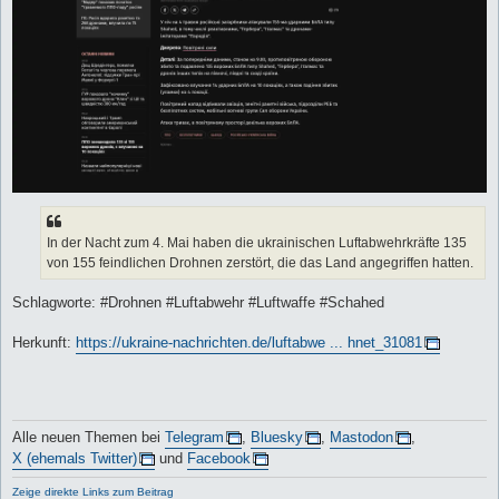
In der Nacht zum 4. Mai haben die ukrainischen Luftabwehrkräfte 135
von 155 feindlichen Drohnen zerstört, die das Land angegriffen hatten.
Schlagworte: #Drohnen #Luftabwehr #Luftwaffe #Schahed
Herkunft:
https://ukraine-nachrichten.de/luftabwe ... hnet_31081
Alle neuen Themen bei
Telegram
,
Bluesky
,
Mastodon
,
X (ehemals Twitter)
und
Facebook
Zeige direkte Links zum Beitrag