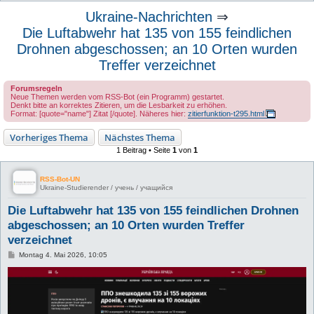
u
Ukraine-Nachrichten
⇒
c
Die Luftabwehr hat 135 von 155 feindlichen
h
Drohnen abgeschossen; an 10 Orten wurden
e
Treffer verzeichnet
Forumsregeln
Neue Themen werden vom RSS-Bot (ein Programm) gestartet.
Denkt bitte an korrektes Zitieren, um die Lesbarkeit zu erhöhen.
Format: [quote="name"] Zitat [/quote]. Näheres hier:
zitierfunktion-t295.html
Vorheriges Thema
Nächstes Thema
1 Beitrag • Seite
1
von
1
RSS-Bot-UN
Ukraine-Studierender / учень / учащийся
Die Luftabwehr hat 135 von 155 feindlichen Drohnen
abgeschossen; an 10 Orten wurden Treffer
verzeichnet
B
Montag 4. Mai 2026, 10:05
e
i
t
r
a
g