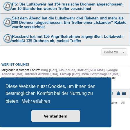
PS: Die Luftabwehr hat 154 russische Drohnen abgeschossen;
an 10 Standorten wurden Treffer verzeichnet
Seit dem Abend hat die Luftabwehr drei Raketen und mehr als
200 Drohnen abgeschossen: Ein Treffer einer „Iskander“-Rakete
wurde verzeichnet
Russland hat mit 156 Angriffsdrohnen angegriffen: Luftabwehr
schießt 135 Drohnen ab, meldet Treffer
Gehe zu
WER IST ONLINE?
Mitglieder in diesem Forum:
Bing [Bot]
,
ClaudeBot
,
DotBot [SEO Moz]
,
Google
Adsense [Bot]
,
Internet Archive [Bot]
,
Livelap [Bot]
,
Meta Externalagent [Bot]
,
Pleroma [Bot]
,
Semrush [Bot]
,
TelegramBot
,
Trendiction [Bot]
und 18 Gäste
Diese Website nutzt Cookies, um Ihnen den
bestmöglichen Komfort bei der Nutzung zu
Foren-Übersicht
bieten.
Mehr erfahren
Copyright © 2009 -
2026 Ukraine-Forum: Infos, Tipps und Diskussionen zur Ukraine — All
rights reserved.
Powered by
phpBB
® Forum Software © phpBB Limited
Verstanden!
Deutsche Übersetzung durch
phpBB.de
Datenschutz
|
Nutzungsbedingungen