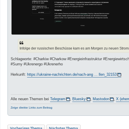
Infolge der russischen Beschüsse kam es am Morgen zu neuen Stroma
Schlagworte: #Charkiw #Charkow #Energieinfrastruktur #Energiewirts
#Sumy #Ukrenergo #Ukrenerho
Herkunft:
https://ukraine-nachrichten.de/nach-ang ... llen_32153
Alle neuen Themen bei
Telegram
,
Bluesky
,
Mastodon
,
X (ehem
Zeige direkte Links zum Beitrag
Vorheriges Thema
Nächstes Thema