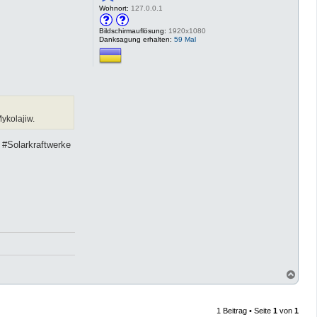
Wohnort:
127.0.0.1
Bildschirmauflösung:
1920x1080
Danksagung erhalten:
59 Mal
ykolajiw.
 #Solarkraftwerke
N
a
c
h
1 Beitrag • Seite
1
von
1
o