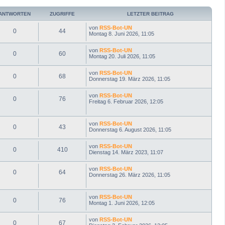
b
e
ANTWORTEN
ZUGRIFFE
LETZTER BEITRAG
n
von
RSS-Bot-UN
0
44
Montag 8. Juni 2026, 11:05
von
RSS-Bot-UN
0
60
Montag 20. Juli 2026, 11:05
von
RSS-Bot-UN
0
68
Donnerstag 19. März 2026, 11:05
von
RSS-Bot-UN
0
76
Freitag 6. Februar 2026, 12:05
von
RSS-Bot-UN
0
43
Donnerstag 6. August 2026, 11:05
von
RSS-Bot-UN
0
410
Dienstag 14. März 2023, 11:07
von
RSS-Bot-UN
0
64
Donnerstag 26. März 2026, 11:05
von
RSS-Bot-UN
0
76
Montag 1. Juni 2026, 12:05
von
RSS-Bot-UN
0
67