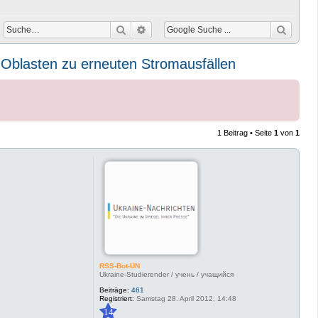
Suche
Erweiterte Suche
 Oblasten zu erneuten Stromausfällen
1 Beitrag • Seite
1
von
1
RSS-Bot-UN
Ukraine-Studierender / учень / учащийся
Beiträge:
461
Registriert:
Samstag 28. April 2012, 14:48
14