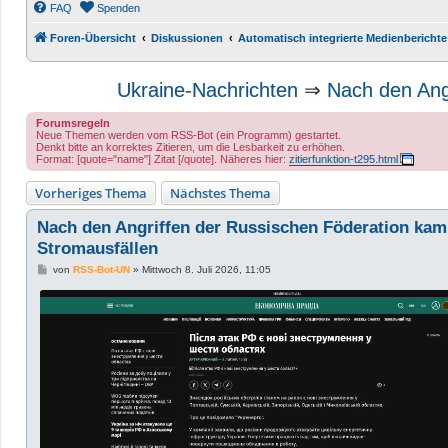
FAQ
Spenden
Foren-Übersicht
Diskussionen
Automatisch integrierte Medienberichte
Ukraine-Nachrichten
⇒
Nach den Ang
Forumsregeln
Neue Themen werden vom RSS-Bot (ein Programm) gestartet.
Denkt bitte an korrektes Zitieren, um die Lesbarkeit zu erhöhen.
Format: [quote="name"] Zitat [/quote]. Näheres hier:
zitierfunktion-t295.html
Vorheriges Thema
Nächstes Thema
Nach den Angriffen der Russischen Föderation kam 
Stromausfällen
B
von
RSS-Bot-UN
»
Mittwoch 8. Juli 2026, 11:05
e
i
t
r
a
g