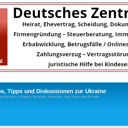
os, Tipps und Diskussionen zur Ukraine
s und Infos zu Reisen, Sprachen, Menschen, Visa, Kultur oder für nette