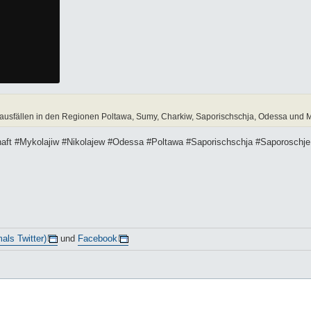
usfällen in den Regionen Poltawa, Sumy, Charkiw, Saporischschja, Odessa und M
chaft #Mykolajiw #Nikolajew #Odessa #Poltawa #Saporischschja #Saporoschje
als Twitter)
und
Facebook