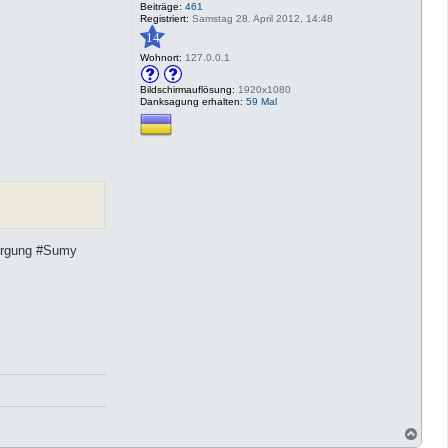
Beiträge:
461
Registriert:
Samstag 28. April 2012, 14:48
14
Wohnort:
127.0.0.1
Bildschirmauflösung:
1920x1080
Danksagung erhalten:
59 Mal
orgung #Sumy
N
a