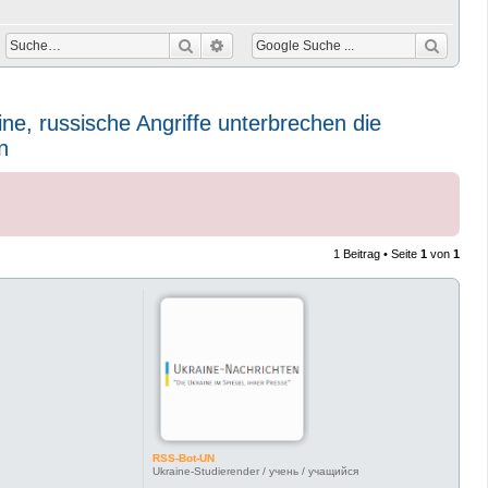
Suche
Erweiterte Suche
ne, russische Angriffe unterbrechen die
n
1 Beitrag • Seite
1
von
1
RSS-Bot-UN
Ukraine-Studierender / учень / учащийся