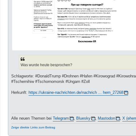
Was wurde heute besprochen?
Schlagworte: #DonaldTrump #Drohnen #Hafen #Kirowograd #Kirowohr
#Tschernihiw #Tschornomorsk #Ungarn #Zoll
Herkunft:
https://ukraine-nachrichten.de/nachrich ... hern_27268
Alle neuen Themen bei
Telegram
,
Bluesky
,
Mastodon
,
X (ehem
Zeige direkte Links zum Beitrag