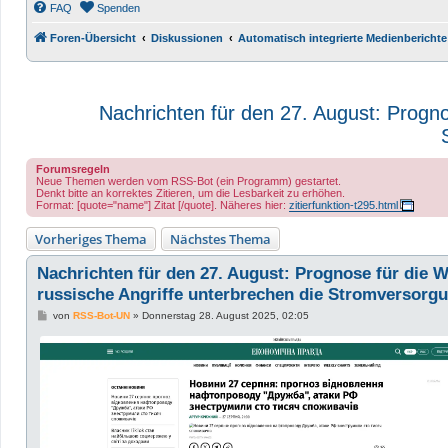
FAQ
Spenden
Foren-Übersicht
Diskussionen
Automatisch integrierte Medienberichte
Nachrichten für den 27. August: Progno
Forumsregeln
Neue Themen werden vom RSS-Bot (ein Programm) gestartet.
Denkt bitte an korrektes Zitieren, um die Lesbarkeit zu erhöhen.
Format: [quote="name"] Zitat [/quote]. Näheres hier:
zitierfunktion-t295.html
Vorheriges Thema
Nächstes Thema
Nachrichten für den 27. August: Prognose für die W
russische Angriffe unterbrechen die Stromversorg
B
von
RSS-Bot-UN
»
Donnerstag 28. August 2025, 02:05
e
i
t
r
a
g