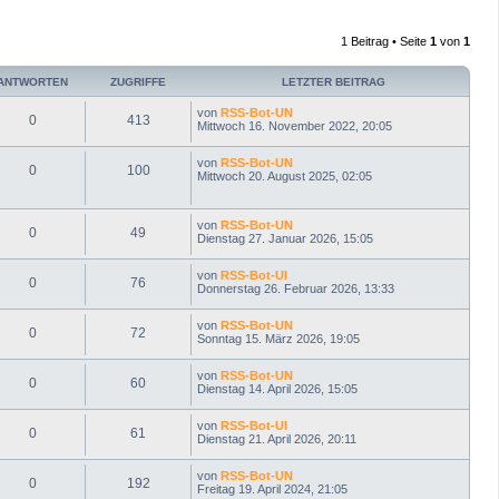
c
h
1 Beitrag • Seite
1
von
1
o
b
e
ANTWORTEN
ZUGRIFFE
LETZTER BEITRAG
n
von
RSS-Bot-UN
0
413
Mittwoch 16. November 2022, 20:05
von
RSS-Bot-UN
0
100
Mittwoch 20. August 2025, 02:05
von
RSS-Bot-UN
0
49
Dienstag 27. Januar 2026, 15:05
von
RSS-Bot-UI
0
76
Donnerstag 26. Februar 2026, 13:33
von
RSS-Bot-UN
0
72
Sonntag 15. März 2026, 19:05
von
RSS-Bot-UN
0
60
Dienstag 14. April 2026, 15:05
von
RSS-Bot-UI
0
61
Dienstag 21. April 2026, 20:11
von
RSS-Bot-UN
0
192
Freitag 19. April 2024, 21:05