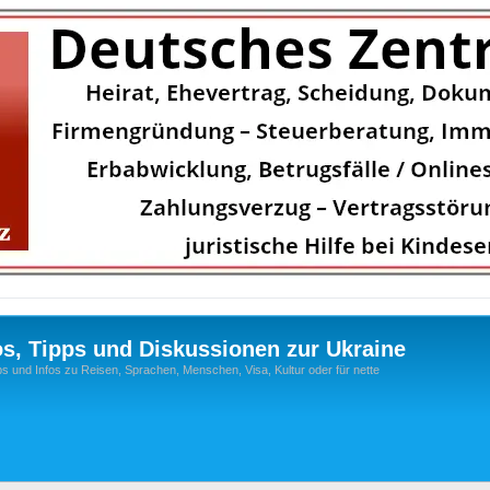
os, Tipps und Diskussionen zur Ukraine
s und Infos zu Reisen, Sprachen, Menschen, Visa, Kultur oder für nette