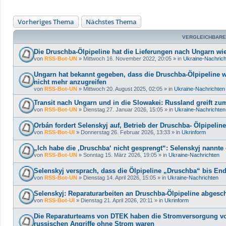
Vorheriges Thema
Nächstes Thema
VERGLEICHBARE
Die Druschba-Ölpipeline hat die Lieferungen nach Ungarn 
von
RSS-Bot-UN
»
Mittwoch 16. November 2022, 20:05
» in
Ukraine-Nachric
Ungarn hat bekannt gegeben, dass die Druschba-Ölpipeline w
nicht mehr anzugreifen
von
RSS-Bot-UN
»
Mittwoch 20. August 2025, 02:05
» in
Ukraine-Nachrichten
Transit nach Ungarn und in die Slowakei: Russland greift zum
von
RSS-Bot-UN
»
Dienstag 27. Januar 2026, 15:05
» in
Ukraine-Nachrichten
Orbán fordert Selenskyj auf, Betrieb der Druschba- Ölpipeli
von
RSS-Bot-UI
»
Donnerstag 26. Februar 2026, 13:33
» in
Ukrinform
„Ich habe die ‚Druschba‘ nicht gesprengt“: Selenskyj nannte 
von
RSS-Bot-UN
»
Sonntag 15. März 2026, 19:05
» in
Ukraine-Nachrichten
Selenskyj versprach, dass die Ölpipeline „Druschba“ bis Ende
von
RSS-Bot-UN
»
Dienstag 14. April 2026, 15:05
» in
Ukraine-Nachrichten
Selenskyj: Reparaturarbeiten an Druschba-Ölpipeline abgesc
von
RSS-Bot-UI
»
Dienstag 21. April 2026, 20:11
» in
Ukrinform
Die Reparaturteams von DTEK haben die Stromversorgung von
russischen Angriffe ohne Strom waren