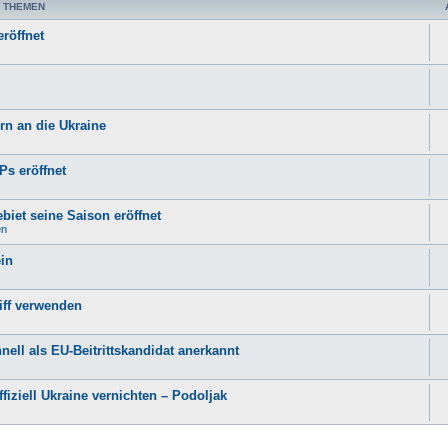
 THEMEN
röffnet
rn an die Ukraine
Ps eröffnet
biet seine Saison eröffnet
en
ein
iff verwenden
nell als EU-Beitrittskandidat anerkannt
fiziell Ukraine vernichten – Podoljak