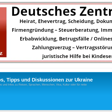
os, Tipps und Diskussionen zur Ukraine
s und Infos zu Reisen, Sprachen, Menschen, Visa, Kultur oder für nette