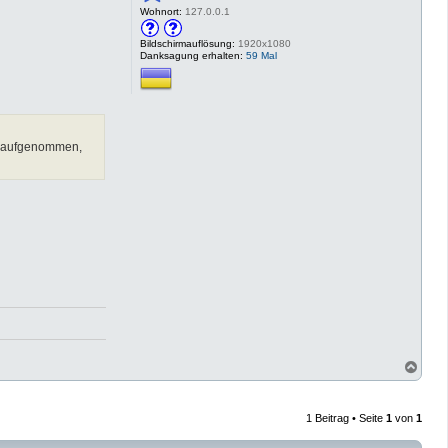
Wohnort:
127.0.0.1
Bildschirmauflösung:
1920x1080
Danksagung erhalten:
59 Mal
er aufgenommen,
N
a
c
h
1 Beitrag • Seite
1
von
1
o
b