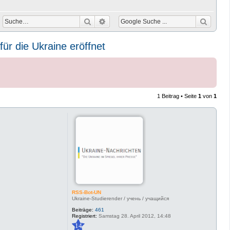
Suche
Erweiterte Suche
für die Ukraine eröffnet
1 Beitrag • Seite
1
von
1
RSS-Bot-UN
Ukraine-Studierender / учень / учащийся
Beiträge:
461
Registriert:
Samstag 28. April 2012, 14:48
14