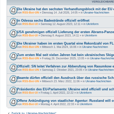
VERGLEICHBARE
Die Ukraine hat den sechsten Verhandlungsblock mit der EU e
von
RSS-Bot-UN
»
Dienstag 14. Juli 2026, 14:05
» in
Ukraine-Nachrichten
In Odessa sechs Badestrände offiziell eröffnet
von
RSS-Bot-UI
»
Samstag 12. August 2023, 12:11
» in
Ukrinform
USA genehmigen offiziell Lieferung der ersten Abrams-Panze
von
RSS-Bot-UI
»
Dienstag 8. August 2023, 14:11
» in
Ukrinform
Die Ukrainer haben im ersten Quartal eine Rekordzahl von FL
von
RSS-Bot-UN
»
Mittwoch 1. Mai 2024, 16:06
» in
Ukraine-Nachrichten
Zum ersten Mal seit vielen Jahren hat kein ukrainisches Skige
von
RSS-Bot-UN
»
Freitag 26. Dezember 2025, 13:05
» in
Ukraine-Nachricht
Offiziell: SN leitet Verfahren zur Abberufung von Rasumkow 
von
RSS-Bot-UN
»
Samstag 2. Oktober 2021, 23:05
» in
Ukraine-Nachrichten
Beamte dürfen offiziell den Ausdruck über das russische Sch
von
RSS-Bot-UN
»
Mittwoch 23. März 2022, 11:06
» in
Ukraine-Nachrichten
Präsidentin des EU-Parlaments: Ukraine wird offiziell und sch
von
RSS-Bot-UI
»
Freitag 1. April 2022, 22:22
» in
Ukrinform
Offene Ankündigung von staatlicher Agentur: Russland will of
von
RSS-Bot-UI
»
Montag 4. April 2022, 22:33
» in
Ukrinform
Zurück zu „Ukraine-Nachrichten“