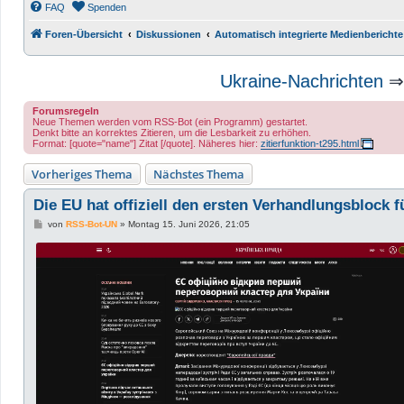
FAQ
Spenden
Foren-Übersicht
Diskussionen
Automatisch integrierte Medienberichte
Ukraine-Nachrichten
Forumsregeln
Neue Themen werden vom RSS-Bot (ein Programm) gestartet.
Denkt bitte an korrektes Zitieren, um die Lesbarkeit zu erhöhen.
Format: [quote="name"] Zitat [/quote]. Näheres hier:
zitierfunktion-t295.html
Vorheriges Thema
Nächstes Thema
Die EU hat offiziell den ersten Verhandlungsblock f
B
von
RSS-Bot-UN
»
Montag 15. Juni 2026, 21:05
e
i
t
r
a
g