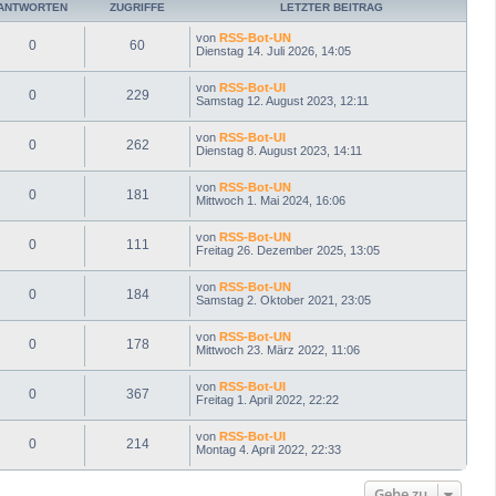
e
ANTWORTEN
ZUGRIFFE
LETZTER BEITRAG
n
von
RSS-Bot-UN
0
60
Dienstag 14. Juli 2026, 14:05
von
RSS-Bot-UI
0
229
Samstag 12. August 2023, 12:11
von
RSS-Bot-UI
0
262
Dienstag 8. August 2023, 14:11
von
RSS-Bot-UN
0
181
Mittwoch 1. Mai 2024, 16:06
von
RSS-Bot-UN
0
111
Freitag 26. Dezember 2025, 13:05
von
RSS-Bot-UN
0
184
Samstag 2. Oktober 2021, 23:05
von
RSS-Bot-UN
0
178
Mittwoch 23. März 2022, 11:06
von
RSS-Bot-UI
0
367
Freitag 1. April 2022, 22:22
von
RSS-Bot-UI
0
214
Montag 4. April 2022, 22:33
Gehe zu