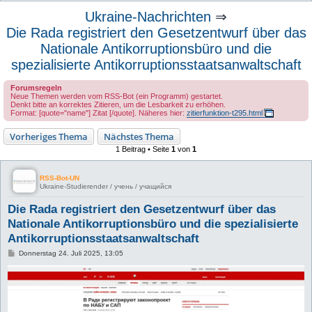
u
Ukraine-Nachrichten
⇒
c
Die Rada registriert den Gesetzentwurf über das
h
Nationale Antikorruptionsbüro und die
e
spezialisierte Antikorruptionsstaatsanwaltschaft
Forumsregeln
Neue Themen werden vom RSS-Bot (ein Programm) gestartet.
Denkt bitte an korrektes Zitieren, um die Lesbarkeit zu erhöhen.
Format: [quote="name"] Zitat [/quote]. Näheres hier:
zitierfunktion-t295.html
Vorheriges Thema
Nächstes Thema
1 Beitrag • Seite
1
von
1
RSS-Bot-UN
Ukraine-Studierender / учень / учащийся
Die Rada registriert den Gesetzentwurf über das
Nationale Antikorruptionsbüro und die spezialisierte
Antikorruptionsstaatsanwaltschaft
B
Donnerstag 24. Juli 2025, 13:05
e
i
t
r
a
g