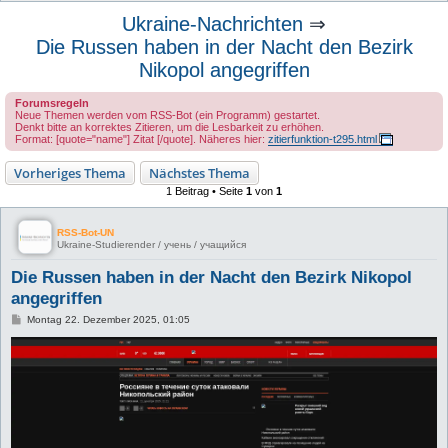
u
Ukraine-Nachrichten
⇒
c
Die Russen haben in der Nacht den Bezirk
h
Nikopol angegriffen
e
Forumsregeln
Neue Themen werden vom RSS-Bot (ein Programm) gestartet.
Denkt bitte an korrektes Zitieren, um die Lesbarkeit zu erhöhen.
Format: [quote="name"] Zitat [/quote]. Näheres hier:
zitierfunktion-t295.html
Vorheriges Thema
Nächstes Thema
1 Beitrag • Seite
1
von
1
RSS-Bot-UN
Ukraine-Studierender / учень / учащийся
Die Russen haben in der Nacht den Bezirk Nikopol
angegriffen
B
Montag 22. Dezember 2025, 01:05
e
i
t
r
a
g