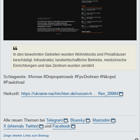
In den bewohnten Gebieten wurden Wohnblocks und Privathäuser
beschädigt. Infrastruktur, landwirtschaftliche Betriebe, medizinische
Einrichtungen und das Zentrum wurden zerstört.
Schlagworte: #Armee #Dnipropetrowsk #FpvDrohnen #Nikopol
#Pawlohrad
Herkunft:
https://ukraine-nachrichten.de/russen-h ... ffen_28984
Alle neuen Themen bei
Telegram
,
Bluesky
,
Mastodon
,
X (ehemals Twitter)
und
Facebook
Zeige direkte Links zum Beitrag