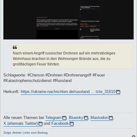
Nach einem Angriff russischer Drohnen auf ein mehrstöckiges
Wohnhaus brachen in den Wohnungen Brände aus, die zu
großflächigen Feuer führten.
Schlagworte: #Cherson #Drohnen #Drohnenangriff #Feuer
#Katastrophenschutzdienst #Russland
Herkunft:
https://ukraine-nachrichten.de/russland ... tzte_31610
Alle neuen Themen bei
Telegram
,
Bluesky
,
Mastodon
,
X (ehemals Twitter)
und
Facebook
Zeige direkte Links zum Beitrag