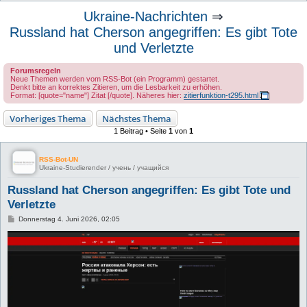
u
Ukraine-Nachrichten
⇒
c
Russland hat Cherson angegriffen: Es gibt Tote
h
und Verletzte
e
Forumsregeln
Neue Themen werden vom RSS-Bot (ein Programm) gestartet.
Denkt bitte an korrektes Zitieren, um die Lesbarkeit zu erhöhen.
Format: [quote="name"] Zitat [/quote]. Näheres hier:
zitierfunktion-t295.html
Vorheriges Thema
Nächstes Thema
1 Beitrag • Seite
1
von
1
RSS-Bot-UN
Ukraine-Studierender / учень / учащийся
Russland hat Cherson angegriffen: Es gibt Tote und
Verletzte
B
Donnerstag 4. Juni 2026, 02:05
e
i
t
r
a
g