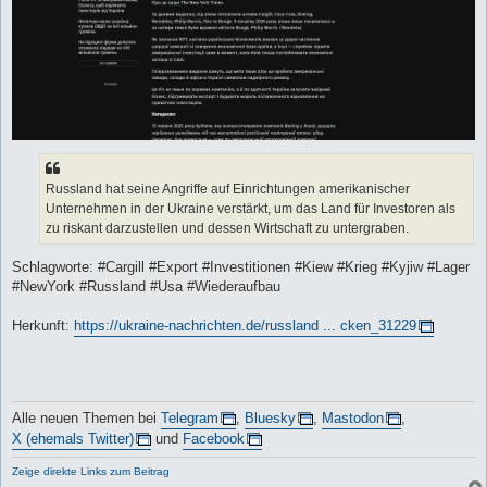
Russland hat seine Angriffe auf Einrichtungen amerikanischer
Unternehmen in der Ukraine verstärkt, um das Land für Investoren als
zu riskant darzustellen und dessen Wirtschaft zu untergraben.
Schlagworte: #Cargill #Export #Investitionen #Kiew #Krieg #Kyjiw #Lager
#NewYork #Russland #Usa #Wiederaufbau
Herkunft:
https://ukraine-nachrichten.de/russland ... cken_31229
Alle neuen Themen bei
Telegram
,
Bluesky
,
Mastodon
,
X (ehemals Twitter)
und
Facebook
Zeige direkte Links zum Beitrag