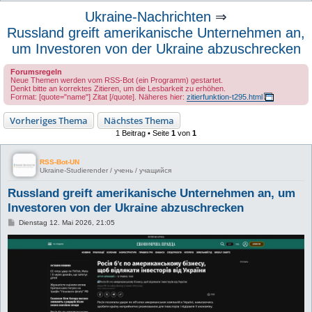
u
Ukraine-Nachrichten
⇒
c
Russland greift amerikanische Unternehmen an,
h
um Investoren von der Ukraine abzuschrecken
e
Forumsregeln
Neue Themen werden vom RSS-Bot (ein Programm) gestartet.
Denkt bitte an korrektes Zitieren, um die Lesbarkeit zu erhöhen.
Format: [quote="name"] Zitat [/quote]. Näheres hier:
zitierfunktion-t295.html
Vorheriges Thema
Nächstes Thema
1 Beitrag • Seite
1
von
1
RSS-Bot-UN
Ukraine-Studierender / учень / учащийся
Russland greift amerikanische Unternehmen an, um
Investoren von der Ukraine abzuschrecken
B
Dienstag 12. Mai 2026, 21:05
e
i
t
r
a
g