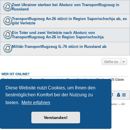
Zwei Ukrainer sterben bei Absturz von Transportflugzeug in
Russland
Transportflugzeug An-26 stürzt in Region Saporischschja ab, es
gibt Verletzte
Ein Toter und zwei Verletzte nach Absturz von
Transportflugzeug An-26 in Region Saporischschja
Militär-Transportflugzeug IL-76 stürzt in Russland ab
Gehe zu
WER IST ONLINE?
Mitglieder in diesem Forum:
Chrome private
,
ClaudeBot
,
Yandex [Bot]
und 25 Gäste
Diese Website nutzt Cookies, um Ihnen den
bestmöglichen Komfort bei der Nutzung zu
Foren-Übersicht
bieten.
Mehr erfahren
Copyright © 2009 -
2026 Ukraine-Forum: Infos, Tipps und Diskussionen zur Ukraine — All
rights reserved.
Powered by
phpBB
® Forum Software © phpBB Limited
Verstanden!
Deutsche Übersetzung durch
phpBB.de
Datenschutz
|
Nutzungsbedingungen