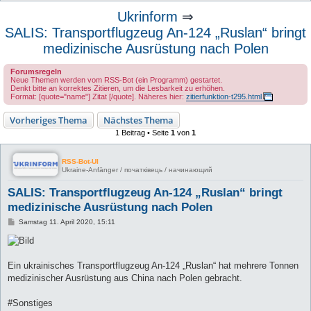
u
Ukrinform
⇒
c
SALIS: Transportflugzeug An-124 „Ruslan“ bringt
h
medizinische Ausrüstung nach Polen
e
Forumsregeln
Neue Themen werden vom RSS-Bot (ein Programm) gestartet.
Denkt bitte an korrektes Zitieren, um die Lesbarkeit zu erhöhen.
Format: [quote="name"] Zitat [/quote]. Näheres hier:
zitierfunktion-t295.html
Vorheriges Thema
Nächstes Thema
1 Beitrag • Seite
1
von
1
RSS-Bot-UI
Ukraine-Anfänger / початківець / начинающий
SALIS: Transportflugzeug An-124 „Ruslan“ bringt
medizinische Ausrüstung nach Polen
B
Samstag 11. April 2020, 15:11
e
i
t
r
a
Ein ukrainisches Transportflugzeug An-124 „Ruslan“ hat mehrere Tonnen
g
medizinischer Ausrüstung aus China nach Polen gebracht.
#Sonstiges