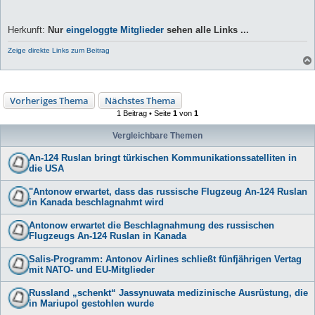
Herkunft:
Nur
eingeloggte Mitglieder
sehen alle Links ...
Zeige direkte Links zum Beitrag
Vorheriges Thema
Nächstes Thema
1 Beitrag • Seite
1
von
1
Vergleichbare Themen
An-124 Ruslan bringt türkischen Kommunikationssatelliten in
die USA
"Antonow erwartet, dass das russische Flugzeug An-124 Ruslan
in Kanada beschlagnahmt wird
Antonow erwartet die Beschlagnahmung des russischen
Flugzeugs An-124 Ruslan in Kanada
Salis-Programm: Antonov Airlines schließt fünfjährigen Vertag
mit NATO- und EU-Mitglieder
Russland „schenkt“ Jassynuwata medizinische Ausrüstung, die
in Mariupol gestohlen wurde