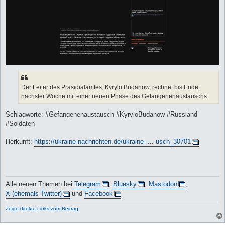
Der Leiter des Präsidialamtes, Kyrylo Budanow, rechnet bis Ende
nächster Woche mit einer neuen Phase des Gefangenenaustauschs.
Schlagworte: #Gefangenenaustausch #KyryloBudanow #Russland
#Soldaten
Herkunft:
https://ukraine-nachrichten.de/ukraine- ... usch_30701
Alle neuen Themen bei
Telegram
,
Bluesky
,
Mastodon
,
X (ehemals Twitter)
und
Facebook
Zeige direkte Links zum Beitrag