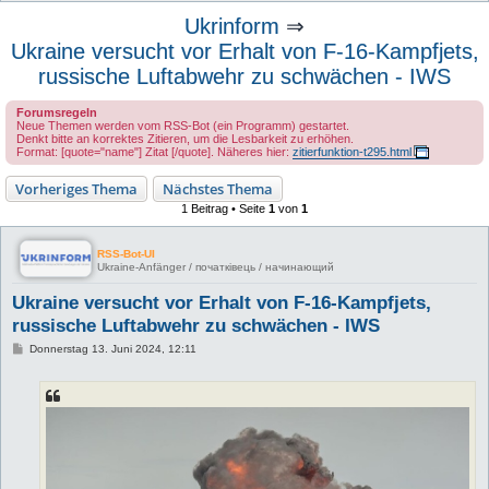
u
Ukrinform
⇒
c
Ukraine versucht vor Erhalt von F-16-Kampfjets,
h
russische Luftabwehr zu schwächen - IWS
e
Forumsregeln
Neue Themen werden vom RSS-Bot (ein Programm) gestartet.
Denkt bitte an korrektes Zitieren, um die Lesbarkeit zu erhöhen.
Format: [quote="name"] Zitat [/quote]. Näheres hier:
zitierfunktion-t295.html
Vorheriges Thema
Nächstes Thema
1 Beitrag • Seite
1
von
1
RSS-Bot-UI
Ukraine-Anfänger / початківець / начинающий
Ukraine versucht vor Erhalt von F-16-Kampfjets,
russische Luftabwehr zu schwächen - IWS
B
Donnerstag 13. Juni 2024, 12:11
e
i
t
r
a
g