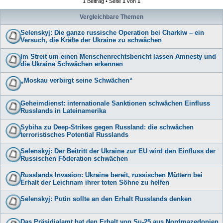
1 Beitrag • Seite
1
von
1
Vergleichbare Themen
Selenskyj: Die ganze russische Operation bei Charkiw – ein
Versuch, die Kräfte der Ukraine zu schwächen
Im Streit um einen Menschenrechtsbericht lassen Amnesty und
die Ukraine Schwächen erkennen
„Moskau verbirgt seine Schwächen“
Geheimdienst: internationale Sanktionen schwächen Einfluss
Russlands in Lateinamerika
Sybiha zu Deep-Strikes gegen Russland: die schwächen
terroristisches Potential Russlands
Selenskyj: Der Beitritt der Ukraine zur EU wird den Einfluss der
Russischen Föderation schwächen
Russlands Invasion: Ukraine bereit, russischen Müttern bei
Erhalt der Leichnam ihrer toten Söhne zu helfen
Selenskyj: Putin sollte an den Erhalt Russlands denken
Das Präsidialamt hat den Erhalt von Su-25 aus Nordmazedonien