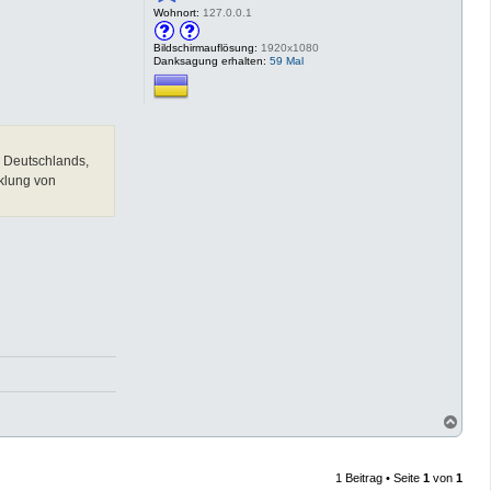
Wohnort:
127.0.0.1
Bildschirmauflösung:
1920x1080
Danksagung erhalten:
59 Mal
d Deutschlands,
klung von
N
a
c
h
1 Beitrag • Seite
1
von
1
o