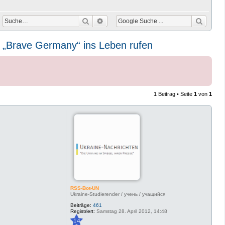
Suche
Erweiterte Suche
 „Brave Germany“ ins Leben rufen
1 Beitrag • Seite
1
von
1
RSS-Bot-UN
Ukraine-Studierender / учень / учащийся
Beiträge:
461
Registriert:
Samstag 28. April 2012, 14:48
14