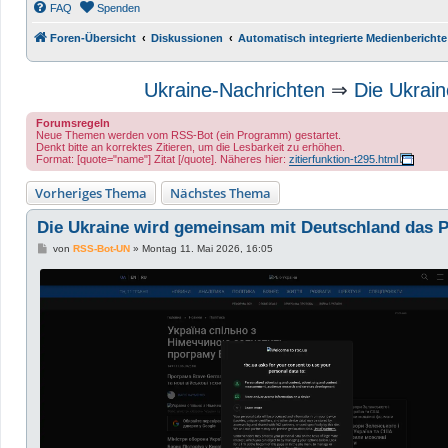
FAQ
Spenden
Foren-Übersicht
Diskussionen
Automatisch integrierte Medienberichte
Ukraine-Nachrichten
⇒
Die Ukrai
Forumsregeln
Neue Themen werden vom RSS-Bot (ein Programm) gestartet.
Denkt bitte an korrektes Zitieren, um die Lesbarkeit zu erhöhen.
Format: [quote="name"] Zitat [/quote]. Näheres hier:
zitierfunktion-t295.html
Vorheriges Thema
Nächstes Thema
Die Ukraine wird gemeinsam mit Deutschland das 
B
von
RSS-Bot-UN
»
Montag 11. Mai 2026, 16:05
e
i
t
r
a
g