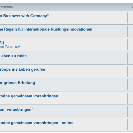
 THEMEN
in Business with Germany“
che Regeln für internationale Rüstungsinnovationen
AI)
es Forum e.V.
Leben zu rufen
rt-ups ins Leben gerufen
zur grünen Erholung
kraine gemeinsam voranbringen
sam voranbringen“
raine gemeinsam voranbringen | online