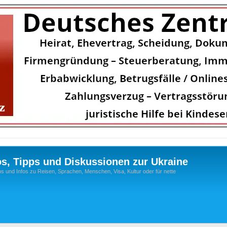
os, Tipps und Diskussionen zur Ukraine
s und Infos zu Reisen, Sprachen, Menschen, Visa, Kultur oder für nette