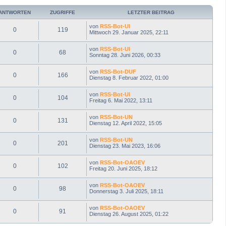
b
e
ANTWORTEN
ZUGRIFFE
LETZTER BEITRAG
n
von
RSS-Bot-UI
0
119
Mittwoch 29. Januar 2025, 22:11
von
RSS-Bot-UI
0
68
Sonntag 28. Juni 2026, 00:33
von
RSS-Bot-DUF
0
166
Dienstag 8. Februar 2022, 01:00
von
RSS-Bot-UI
0
104
Freitag 6. Mai 2022, 13:11
von
RSS-Bot-UN
0
131
Dienstag 12. April 2022, 15:05
von
RSS-Bot-UN
0
201
Dienstag 23. Mai 2023, 16:06
von
RSS-Bot-OAOEV
0
102
Freitag 20. Juni 2025, 18:12
von
RSS-Bot-OAOEV
0
98
Donnerstag 3. Juli 2025, 18:11
von
RSS-Bot-OAOEV
0
91
Dienstag 26. August 2025, 01:22