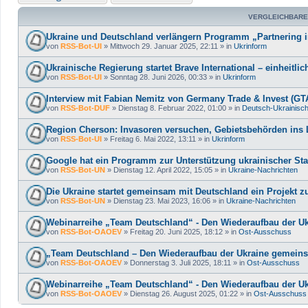
VERGLEICHBARE
Ukraine und Deutschland verlängern Programm „Partnering 
von
RSS-Bot-UI
»
Mittwoch 29. Januar 2025, 22:11
» in
Ukrinform
Ukrainische Regierung startet Brave International – einheitli
von
RSS-Bot-UI
»
Sonntag 28. Juni 2026, 00:33
» in
Ukrinform
Interview mit Fabian Nemitz von Germany Trade & Invest (GT
von
RSS-Bot-DUF
»
Dienstag 8. Februar 2022, 01:00
» in
Deutsch-Ukrainisch
Region Cherson: Invasoren versuchen, Gebietsbehörden ins 
von
RSS-Bot-UI
»
Freitag 6. Mai 2022, 13:11
» in
Ukrinform
Google hat ein Programm zur Unterstützung ukrainischer Sta
von
RSS-Bot-UN
»
Dienstag 12. April 2022, 15:05
» in
Ukraine-Nachrichten
Die Ukraine startet gemeinsam mit Deutschland ein Projekt 
von
RSS-Bot-UN
»
Dienstag 23. Mai 2023, 16:06
» in
Ukraine-Nachrichten
Webinarreihe „Team Deutschland“ - Den Wiederaufbau der U
von
RSS-Bot-OAOEV
»
Freitag 20. Juni 2025, 18:12
» in
Ost-Ausschuss
„Team Deutschland – Den Wiederaufbau der Ukraine gemein
von
RSS-Bot-OAOEV
»
Donnerstag 3. Juli 2025, 18:11
» in
Ost-Ausschuss
Webinarreihe „Team Deutschland“ - Den Wiederaufbau der Uk
von
RSS-Bot-OAOEV
»
Dienstag 26. August 2025, 01:22
» in
Ost-Ausschuss