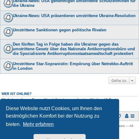
Ukraine-News: USA genehmigen umstrittene Schützenminen für
die Ukraine
Ukraine-News: USA präsentieren umstrittene Ukraine-Resolution
Umstrittene Sanktionen gegen politische Rivalen
Den fünften Tag in Folge haben die Ukrainer gegen das
umstrittene Gesetz über das Nationale Antikorruptionsbüro und
die Spezialisierte Antikorruptionsstaatsanwaltschaft protestiert
Umstrittene Star-Sopranistin: Empörung über Netrebko-Auftritt
in London
Gehe zu
WER IST ONLINE?
Mitglieder in diesem Forum:
ClaudeBot
,
Internet Archive [Bot]
und 1 Gast
Diese Website nutzt Cookies, um Ihnen den
bestmöglichen Komfort bei der Nutzung zu
Foren-Übersicht
bieten.
Mehr erfahren
Copyright © 2009 -
2026 Ukraine-Forum: Infos, Tipps und Diskussionen zur Ukraine — All
rights reserved.
Powered by
phpBB
® Forum Software © phpBB Limited