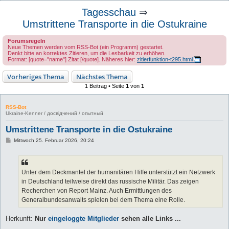
u
Tagesschau
⇒
c
Umstrittene Transporte in die Ostukraine
h
Forumsregeln
e
Neue Themen werden vom RSS-Bot (ein Programm) gestartet.
Denkt bitte an korrektes Zitieren, um die Lesbarkeit zu erhöhen.
Format: [quote="name"] Zitat [/quote]. Näheres hier:
zitierfunktion-t295.html
Vorheriges Thema
Nächstes Thema
1 Beitrag • Seite
1
von
1
RSS-Bot
Ukraine-Kenner / досвідчений / опытный
Umstrittene Transporte in die Ostukraine
B
Mittwoch 25. Februar 2026, 20:24
e
i
t
r
a
Unter dem Deckmantel der humanitären Hilfe unterstützt ein Netzwerk
g
in Deutschland teilweise direkt das russische Militär. Das zeigen
Recherchen von Report Mainz. Auch Ermittlungen des
Generalbundesanwalts spielen bei dem Thema eine Rolle.
Herkunft:
Nur
eingeloggte Mitglieder
sehen alle Links ...