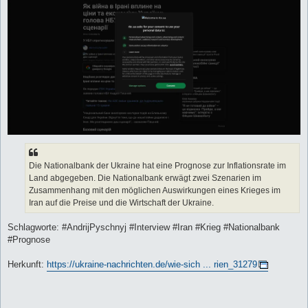
g
Die Nationalbank der Ukraine hat eine Prognose zur Inflationsrate im
Land abgegeben. Die Nationalbank erwägt zwei Szenarien im
Zusammenhang mit den möglichen Auswirkungen eines Krieges im
Iran auf die Preise und die Wirtschaft der Ukraine.
Schlagworte: #AndrijPyschnyj #Interview #Iran #Krieg #Nationalbank
#Prognose
Herkunft:
https://ukraine-nachrichten.de/wie-sich ... rien_31279