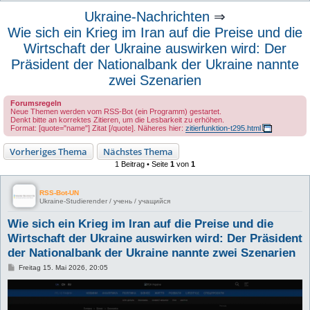
u
Ukraine-Nachrichten
⇒
c
Wie sich ein Krieg im Iran auf die Preise und die
h
Wirtschaft der Ukraine auswirken wird: Der
e
Präsident der Nationalbank der Ukraine nannte
zwei Szenarien
Forumsregeln
Neue Themen werden vom RSS-Bot (ein Programm) gestartet.
Denkt bitte an korrektes Zitieren, um die Lesbarkeit zu erhöhen.
Format: [quote="name"] Zitat [/quote]. Näheres hier:
zitierfunktion-t295.html
Vorheriges Thema
Nächstes Thema
1 Beitrag • Seite
1
von
1
RSS-Bot-UN
Ukraine-Studierender / учень / учащийся
Wie sich ein Krieg im Iran auf die Preise und die
Wirtschaft der Ukraine auswirken wird: Der Präsident
der Nationalbank der Ukraine nannte zwei Szenarien
B
Freitag 15. Mai 2026, 20:05
e
i
t
r
a