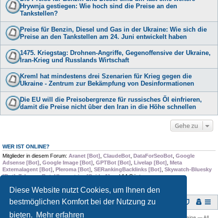
Hrywnja gestiegen: Wie hoch sind die Preise an den
Tankstellen?
Preise für Benzin, Diesel und Gas in der Ukraine: Wie sich die
Preise an den Tankstellen am 24. Juni entwickelt haben
1475. Kriegstag: Drohnen-Angriffe, Gegenoffensive der Ukraine,
Iran-Krieg und Russlands Wirtschaft
Kreml hat mindestens drei Szenarien für Krieg gegen die
Ukraine - Zentrum zur Bekämpfung von Desinformationen
Die EU will die Preisobergrenze für russisches Öl einfrieren,
damit die Preise nicht über den Iran in die Höhe schnellen
Gehe zu
WER IST ONLINE?
Mitglieder in diesem Forum:
Aranet [Bot]
,
ClaudeBot
,
DataForSeoBot
,
Google
Adsense [Bot]
,
Google Image [Bot]
,
GPTBot [Bot]
,
Livelap [Bot]
,
Meta
Externalagent [Bot]
,
Pleroma [Bot]
,
SERankingBacklinks [Bot]
,
Skywatch-Bluesky
[Bot]
,
TelegramBot
,
Ubermetrics [Spider1]
und 14 Gäste
Diese Website nutzt Cookies, um Ihnen den
bestmöglichen Komfort bei der Nutzung zu
Foren-Übersicht
bieten.
Mehr erfahren
Copyright © 2009 -
2026 Ukraine-Forum: Infos, Tipps und Diskussionen zur Ukraine — All