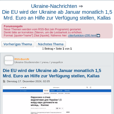
u
Ukraine-Nachrichten
⇒
c
Die EU wird der Ukraine ab Januar monatlich 1,5
h
Mrd. Euro an Hilfe zur Verfügung stellen, Kallas
e
Forumsregeln
Neue Themen werden vom RSS-Bot (ein Programm) gestartet.
Denkt bitte an korrektes Zitieren, um die Lesbarkeit zu erhöhen.
Format: [quote="name"] Zitat [/quote]. Näheres hier:
zitierfunktion-t295.html
Vorheriges Thema
Nächstes Thema
1 Beitrag • Seite
1
von
1
RSS-Bot-UN
Ukraine-Studierender / учень / учащийся
Die EU wird der Ukraine ab Januar monatlich 1,5
Mrd. Euro an Hilfe zur Verfügung stellen, Kallas
B
Dienstag 17. Dezember 2024, 02:05
e
i
t
r
a
g