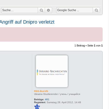
Suche
Erweiterte Suche
ngriff auf Dnipro verletzt
1 Beitrag • Seite
1
von
1
RSS-Bot-UN
Ukraine-Studierender / учень / учащийся
Beiträge:
461
Registriert:
Samstag 28. April 2012, 14:48
14