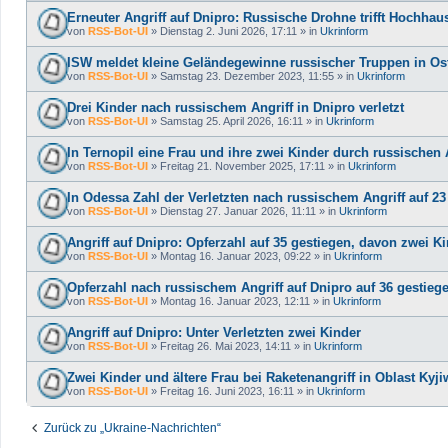
Erneuter Angriff auf Dnipro: Russische Drohne trifft Hochhaus
von
RSS-Bot-UI
»
Dienstag 2. Juni 2026, 17:11
» in
Ukrinform
ISW meldet kleine Geländegewinne russischer Truppen in Ostu
von
RSS-Bot-UI
»
Samstag 23. Dezember 2023, 11:55
» in
Ukrinform
Drei Kinder nach russischem Angriff in Dnipro verletzt
von
RSS-Bot-UI
»
Samstag 25. April 2026, 16:11
» in
Ukrinform
In Ternopil eine Frau und ihre zwei Kinder durch russischen A
von
RSS-Bot-UI
»
Freitag 21. November 2025, 17:11
» in
Ukrinform
In Odessa Zahl der Verletzten nach russischem Angriff auf 2
von
RSS-Bot-UI
»
Dienstag 27. Januar 2026, 11:11
» in
Ukrinform
Angriff auf Dnipro: Opferzahl auf 35 gestiegen, davon zwei K
von
RSS-Bot-UI
»
Montag 16. Januar 2023, 09:22
» in
Ukrinform
Opferzahl nach russischem Angriff auf Dnipro auf 36 gestieg
von
RSS-Bot-UI
»
Montag 16. Januar 2023, 12:11
» in
Ukrinform
Angriff auf Dnipro: Unter Verletzten zwei Kinder
von
RSS-Bot-UI
»
Freitag 26. Mai 2023, 14:11
» in
Ukrinform
Zwei Kinder und ältere Frau bei Raketenangriff in Oblast Kyjiw
von
RSS-Bot-UI
»
Freitag 16. Juni 2023, 16:11
» in
Ukrinform
Zurück zu „Ukraine-Nachrichten“