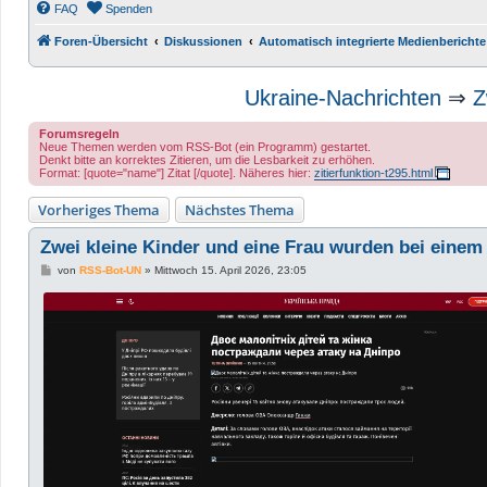
FAQ
Spenden
Foren-Übersicht
Diskussionen
Automatisch integrierte Medienberichte
Ukraine-Nachrichten
⇒
Z
Forumsregeln
Neue Themen werden vom RSS-Bot (ein Programm) gestartet.
Denkt bitte an korrektes Zitieren, um die Lesbarkeit zu erhöhen.
Format: [quote="name"] Zitat [/quote]. Näheres hier:
zitierfunktion-t295.html
Vorheriges Thema
Nächstes Thema
Zwei kleine Kinder und eine Frau wurden bei einem 
B
von
RSS-Bot-UN
»
Mittwoch 15. April 2026, 23:05
e
i
t
r
a
g