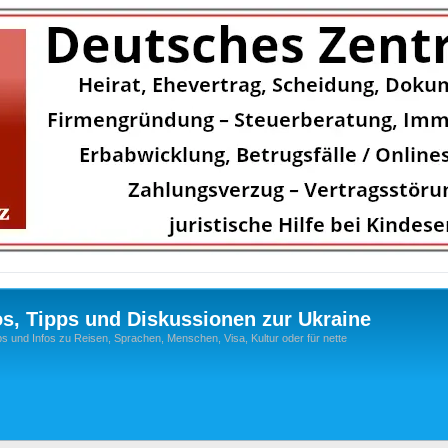
os, Tipps und Diskussionen zur Ukraine
s und Infos zu Reisen, Sprachen, Menschen, Visa, Kultur oder für nette