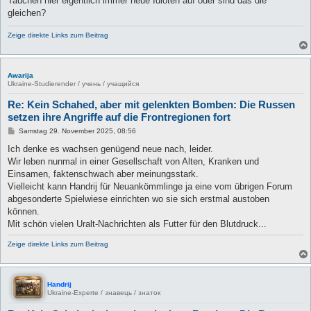
Tauchen hier eigentlich immer neue Idioten auf oder sind das die
t
gleichen?
r
a
g
Zeige direkte Links zum Beitrag
Awarija
Ukraine-Studierender / учень / учащийся
Re: Kein Schahed, aber mit gelenkten Bomben: Die Russen
setzen ihre Angriffe auf die Frontregionen fort
B
Samstag 29. November 2025, 08:56
e
i
Ich denke es wachsen genügend neue nach, leider.
t
Wir leben nunmal in einer Gesellschaft von Alten, Kranken und
r
a
Einsamen, faktenschwach aber meinungsstark.
g
Vielleicht kann Handrij für Neuankömmlinge ja eine vom übrigen Forum
abgesonderte Spielwiese einrichten wo sie sich erstmal austoben
können.
Mit schön vielen Uralt-Nachrichten als Futter für den Blutdruck...
Zeige direkte Links zum Beitrag
Handrij
Ukraine-Experte / знавець / знаток