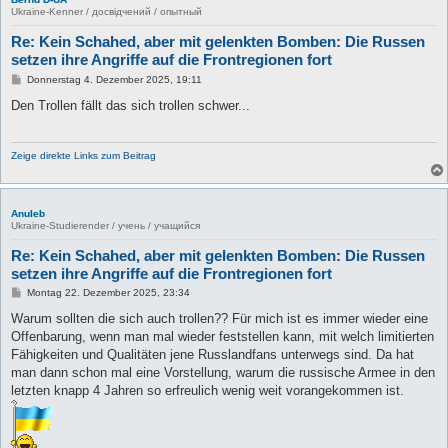
Ukraine-Kenner / досвідчений / опытный
Re: Kein Schahed, aber mit gelenkten Bomben: Die Russen
setzen ihre Angriffe auf die Frontregionen fort
B
Donnerstag 4. Dezember 2025, 19:11
e
i
Den Trollen fällt das sich trollen schwer...
t
r
a
g
Zeige direkte Links zum Beitrag
Anuleb
Ukraine-Studierender / учень / учащийся
Re: Kein Schahed, aber mit gelenkten Bomben: Die Russen
setzen ihre Angriffe auf die Frontregionen fort
B
Montag 22. Dezember 2025, 23:34
e
i
Warum sollten die sich auch trollen?? Für mich ist es immer wieder eine
t
Offenbarung, wenn man mal wieder feststellen kann, mit welch limitierten
r
a
Fähigkeiten und Qualitäten jene Russlandfans unterwegs sind. Da hat
g
man dann schon mal eine Vorstellung, warum die russische Armee in den
letzten knapp 4 Jahren so erfreulich wenig weit vorangekommen ist.