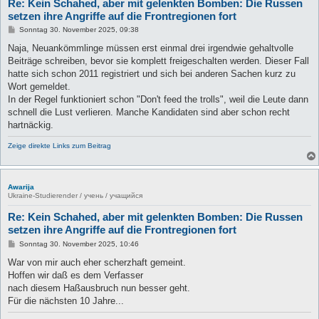
Re: Kein Schahed, aber mit gelenkten Bomben: Die Russen
setzen ihre Angriffe auf die Frontregionen fort
B
Sonntag 30. November 2025, 09:38
e
i
Naja, Neuankömmlinge müssen erst einmal drei irgendwie gehaltvolle
t
Beiträge schreiben, bevor sie komplett freigeschalten werden. Dieser Fall
r
a
hatte sich schon 2011 registriert und sich bei anderen Sachen kurz zu
g
Wort gemeldet.
In der Regel funktioniert schon "Don't feed the trolls", weil die Leute dann
schnell die Lust verlieren. Manche Kandidaten sind aber schon recht
hartnäckig.
Zeige direkte Links zum Beitrag
Awarija
Ukraine-Studierender / учень / учащийся
Re: Kein Schahed, aber mit gelenkten Bomben: Die Russen
setzen ihre Angriffe auf die Frontregionen fort
B
Sonntag 30. November 2025, 10:46
e
i
War von mir auch eher scherzhaft gemeint.
t
Hoffen wir daß es dem Verfasser
r
a
nach diesem Haßausbruch nun besser geht.
g
Für die nächsten 10 Jahre...