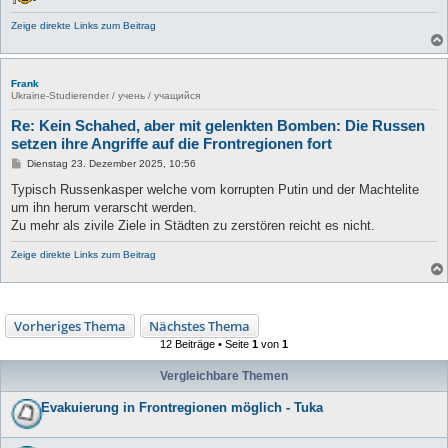
Zeige direkte Links zum Beitrag
Frank
Ukraine-Studierender / учень / учащийся
Re: Kein Schahed, aber mit gelenkten Bomben: Die Russen
setzen ihre Angriffe auf die Frontregionen fort
B
Dienstag 23. Dezember 2025, 10:56
e
i
Typisch Russenkasper welche vom korrupten Putin und der Machtelite
t
um ihn herum verarscht werden.
r
a
Zu mehr als zivile Ziele in Städten zu zerstören reicht es nicht.
g
Zeige direkte Links zum Beitrag
Vorheriges Thema
Nächstes Thema
12 Beiträge • Seite
1
von
1
Vergleichbare Themen
Evakuierung in Frontregionen möglich - Tuka