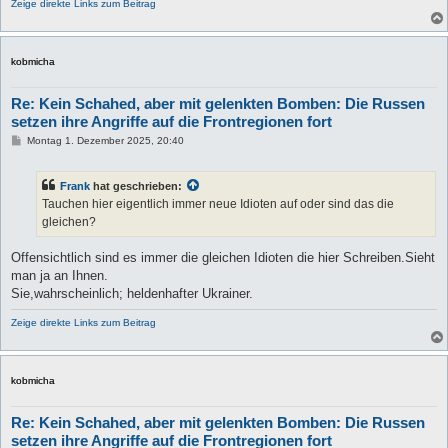
Zeige direkte Links zum Beitrag
kobmicha
Re: Kein Schahed, aber mit gelenkten Bomben: Die Russen
setzen ihre Angriffe auf die Frontregionen fort
B
Montag 1. Dezember 2025, 20:40
e
i
t
Frank
hat geschrieben:
r
a
Tauchen hier eigentlich immer neue Idioten auf oder sind das die
g
gleichen?
Offensichtlich sind es immer die gleichen Idioten die hier Schreiben.Sieht
man ja an Ihnen.
Sie,wahrscheinlich; heldenhafter Ukrainer.
Zeige direkte Links zum Beitrag
kobmicha
Re: Kein Schahed, aber mit gelenkten Bomben: Die Russen
setzen ihre Angriffe auf die Frontregionen fort