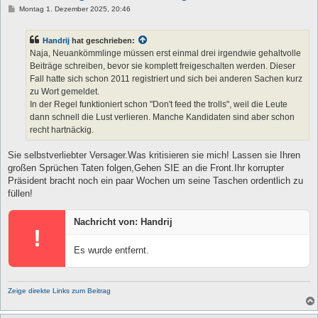
B
Montag 1. Dezember 2025, 20:46
e
i
t
Handrij
hat geschrieben:
r
a
Naja, Neuankömmlinge müssen erst einmal drei irgendwie gehaltvolle
g
Beiträge schreiben, bevor sie komplett freigeschalten werden. Dieser
Fall hatte sich schon 2011 registriert und sich bei anderen Sachen kurz
zu Wort gemeldet.
In der Regel funktioniert schon "Don't feed the trolls", weil die Leute
dann schnell die Lust verlieren. Manche Kandidaten sind aber schon
recht hartnäckig.
Sie selbstverliebter Versager.Was kritisieren sie mich! Lassen sie Ihren
großen Sprüchen Taten folgen,Gehen SIE an die Front.Ihr korrupter
Präsident bracht noch ein paar Wochen um seine Taschen ordentlich zu
füllen!
Nachricht von: Handrij
!
Es wurde entfernt.
Zeige direkte Links zum Beitrag