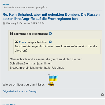
Frank
Ukraine-Studierender / учень / учащийся
Re: Kein Schahed, aber mit gelenkten Bomben: Die Russen
setzen ihre Angriffe auf die Frontregionen fort
B
Dienstag 2. Dezember 2025, 20:34
e
i
t
kobmicha hat geschrieben:
r
a
g
Frank
hat geschrieben:
Tauchen hier eigentlich immer neue Idioten auf oder sind das die
gleichen?
Offensichtlich sind es immer die gleichen Idioten die hier
Schreiben.Sieht man ja an Ihnen.
Sie,wahrscheinlich; heldenhafter Ukrainer.
Wie so oft liegst du damit falsch.
Zeige direkte Links zum Beitrag
Bernd D-UA