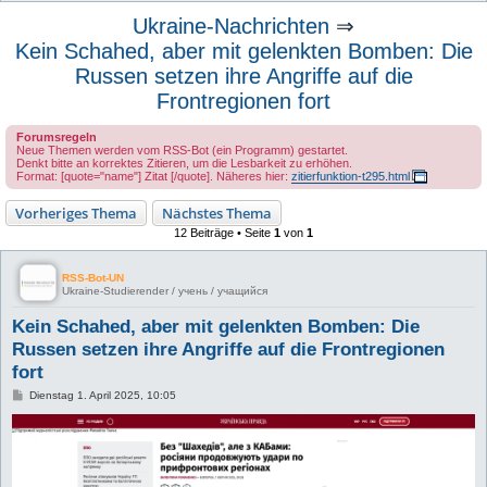
u
Ukraine-Nachrichten
⇒
c
Kein Schahed, aber mit gelenkten Bomben: Die
h
Russen setzen ihre Angriffe auf die
e
Frontregionen fort
Forumsregeln
Neue Themen werden vom RSS-Bot (ein Programm) gestartet.
Denkt bitte an korrektes Zitieren, um die Lesbarkeit zu erhöhen.
Format: [quote="name"] Zitat [/quote]. Näheres hier:
zitierfunktion-t295.html
Vorheriges Thema
Nächstes Thema
12 Beiträge • Seite
1
von
1
RSS-Bot-UN
Ukraine-Studierender / учень / учащийся
Kein Schahed, aber mit gelenkten Bomben: Die
Russen setzen ihre Angriffe auf die Frontregionen
fort
B
Dienstag 1. April 2025, 10:05
e
i
t
r
a
g