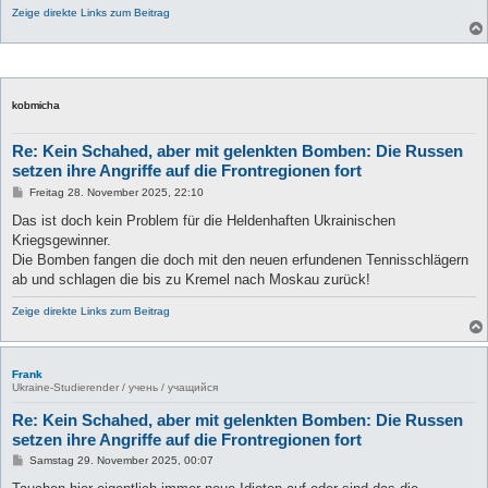
Zeige direkte Links zum Beitrag
kobmicha
Re: Kein Schahed, aber mit gelenkten Bomben: Die Russen
setzen ihre Angriffe auf die Frontregionen fort
B
Freitag 28. November 2025, 22:10
e
i
Das ist doch kein Problem für die Heldenhaften Ukrainischen
t
Kriegsgewinner.
r
a
Die Bomben fangen die doch mit den neuen erfundenen Tennisschlägern
g
ab und schlagen die bis zu Kremel nach Moskau zurück!
Zeige direkte Links zum Beitrag
Frank
Ukraine-Studierender / учень / учащийся
Re: Kein Schahed, aber mit gelenkten Bomben: Die Russen
setzen ihre Angriffe auf die Frontregionen fort
B
Samstag 29. November 2025, 00:07
e
i